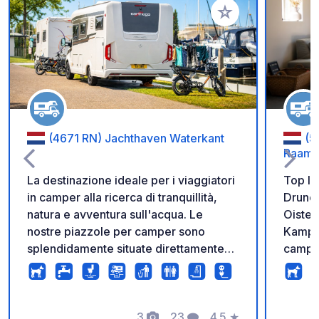
Aggiungi ai tuoi pref
(4671 RN) Jachthaven Waterkant
(5
Raamh
La destinazione ideale per i viaggiatori
Top lo
in camper alla ricerca di tranquillità,
Drunen
natura e avventura sull'acqua. Le
Oister
nostre piazzole per camper sono
Kampi
splendidamente situate direttamente
camp) 
sulle rive del Volkerak e offrono una
and cy
vista mozzafiato sia al risveglio al
across
mattino che al tramonto. Con accesso
establ
diretto all'acqua, il nostro porto
3
23
4.5
★
atmosp