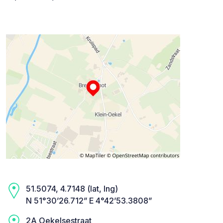
51.5074, 4.7148 (lat, lng)
N 51°30’26.712” E 4°42’53.3808”
2A Oekelsestraat