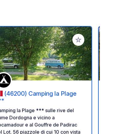
referiti
Aggiungi ai tuoi preferiti
(46200) Camping la Plage
(46130
**
Park de Ta
de la Dor
Una pausa 1
mping la Plage *** sulle rive del
campeggio L
ume Dordogna e vicino a
Quest’area v
ocamadour e al Gouffre de Padirac
verde e tranq
l Lot. 56 piazzole di cui 10 con vista