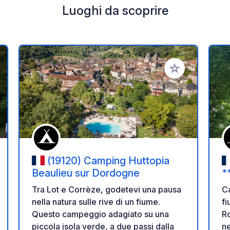
Luoghi da scoprire
i ai tuoi preferiti
Aggiungi ai tuoi p
(19120) Camping Huttopia
Beaulieu sur Dordogne
*
Tra Lot e Corrèze, godetevi una pausa
Ca
nella natura sulle rive di un fiume.
fi
Questo campeggio adagiato su una
R
piccola isola verde, a due passi dalla
ne