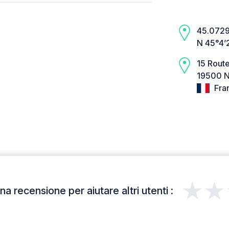
45.0729,
N 45°4’
15 Rout
19500 N
Fra
★★
a recensione per aiutare altri utenti :