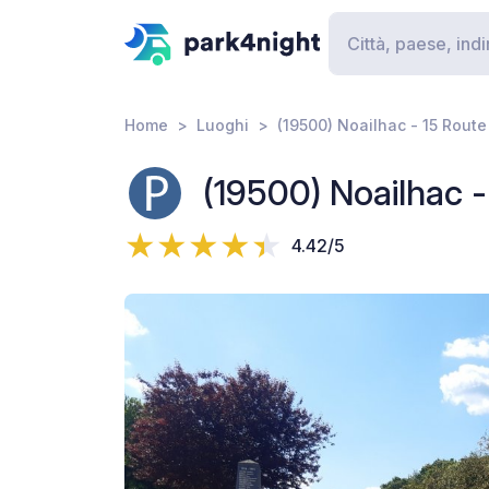
Home
Luoghi
(19500) Noailhac - 15 Rout
(19500) Noailhac 
4.42/5