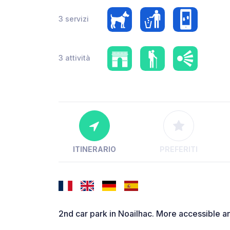
3 servizi
3 attività
ITINERARIO
PREFERITI
2nd car park in Noailhac. More accessible a