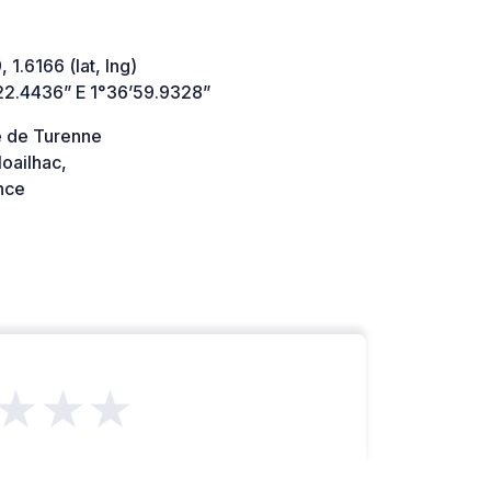
 1.6166 (lat, lng)
22.4436” E 1°36’59.9328”
e de Turenne
oailhac,
nce
★★★