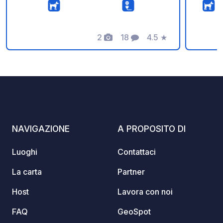
advanc
2
18
4.5
★
Foto
Commenti
Valutazione
NAVIGAZIONE
A PROPOSITO DI
Luoghi
Contattaci
La carta
Partner
Host
Lavora con noi
FAQ
GeoSpot