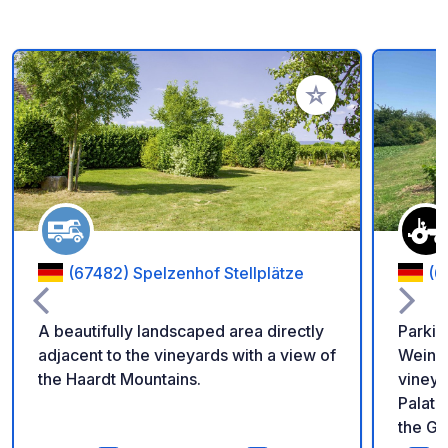
Aggiungi ai tuoi pref
(67482) Spelzenhof Stellplätze
(6
A beautifully landscaped area directly
Parkin
adjacent to the vineyards with a view of
Weinba
the Haardt Mountains.
vineya
Palati
the Ge