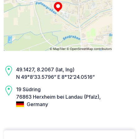
49.1427, 8.2067 (lat, lng)
N 49°8’33.5796” E 8°12’24.0516”
19 Südring
76863 Herxheim bei Landau (Pfalz),
Germany