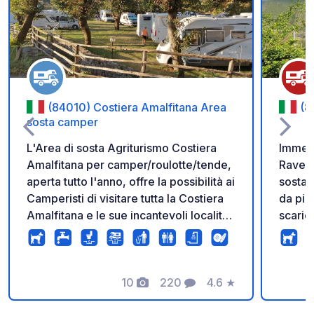
Aggiungi ai tuoi pref
(84010) Costiera Amalfitana Area
(8
sosta camper
L'Area di sosta Agriturismo Costiera
Immers
Amalfitana per camper/roulotte/tende,
Ravell
aperta tutto l'anno, offre la possibilità ai
sosta 
Camperisti di visitare tutta la Costiera
da pic
Amalfitana e le sue incantevoli località
scaric
(Tramonti, Amalfi, Ravello, Scala,
docce 
Positano, Maiori, Minori, Vietri sul
servizi
Mare, Cetara, Atrani, Furore, Conca dei
benven
Marini, Praiano, Isola di Capri,
10
220
4.6
★
il sen
Foto
Commenti
Valutazione
Sorrento, Salerno, ecc.). E' possibile
ristor