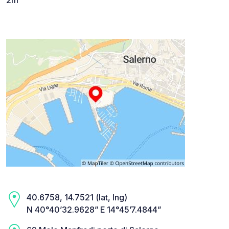
40.6758, 14.7521 (lat, lng)
N 40°40’32.9628” E 14°45’7.4844”