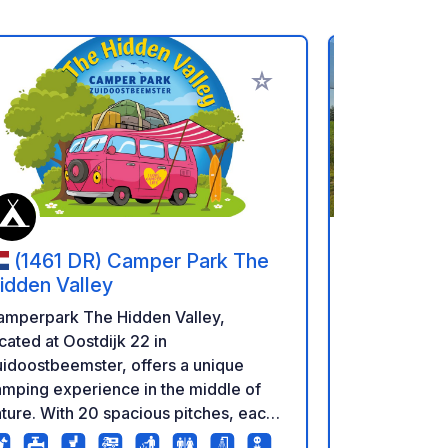
referiti
Aggiungi ai tuoi preferiti
(1461 DR) Camper Park The
(3898 
idden Valley
Scoprite la 
amperpark The Hidden Valley,
una vacanza 
cated at Oostdijk 22 in
all'Harderwo
idoostbeemster, offers a unique
paesaggi ve
mping experience in the middle of
un bellissim
ture. With 20 spacious pitches, each
lago Veluwe
th electricity, campers up to 8 meters