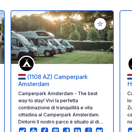
i ai tuoi preferiti
Aggiungi ai tuoi p
(1108 AZ) Camperpark
Amsterdam
H
Camperpark Amsterdam - The best
C
way to stay! Vivi la perfetta
lo
combinazione di tranquillità e vita
Zu
cittadina al Camperpark Amsterdam.
ca
Dintorni Il nostro parco è situato al di
na
fuori della zona ambientale, in un
wi