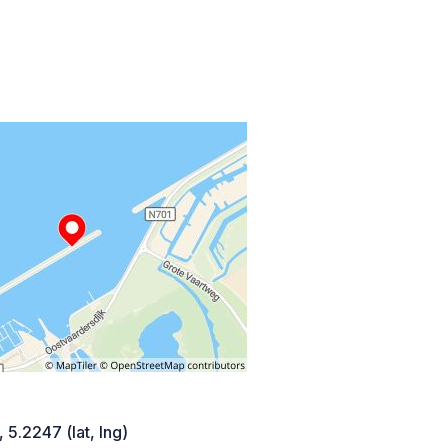
 5.2247 (lat, lng)