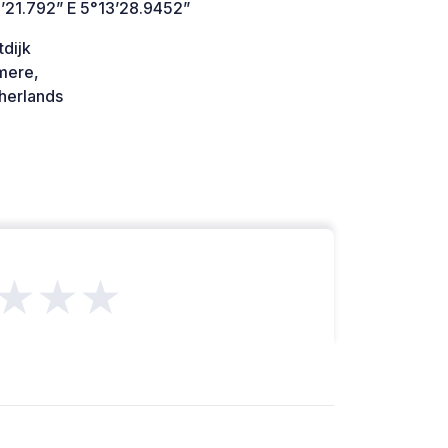
’21.792” E 5°13’28.9452”
dijk
mere,
herlands
★★★