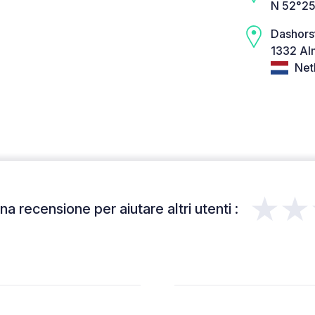
N 52°25
Dashorst
1332 Al
Net
★★
a recensione per aiutare altri utenti :