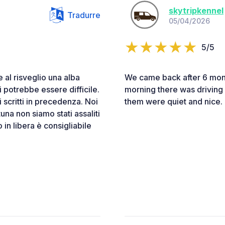
skytripkennel
Tradurre
05/04/2026
5/5
 al risveglio una alba
We came back after 6 month
 potrebbe essere difficile.
morning there was driving sc
 scritti in precedenza. Noi
them were quiet and nice.
una non siamo stati assaliti
 in libera è consigliabile