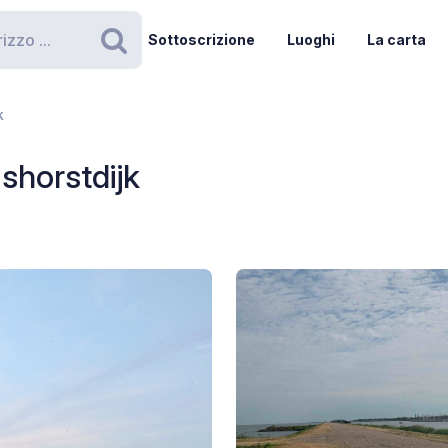
Sottoscrizione
Luoghi
La carta
Ricerca
k
shorstdijk