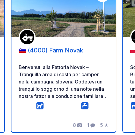
i ai tuoi preferiti
Aggiungi ai tuoi p
(4000) Farm Novak
Benvenuti alla Fattoria Novak –
Sc
Tranquilla area di sosta per camper
Bi
nella campagna slovena Godetevi un
tue 
tranquillo soggiorno di una notte nella
un
nostra fattoria a conduzione familiare,
se
immersi nella natura e nell'autentica
ca
vita rurale. L'area parcheggio è
Pi
spaziosa, tranquilla e situata a breve
st
distanza dalle nostre mucche, galline e
8
1
5
★
ra
o
azione
Foto
Commento
Valutazione
pony, offrendovi il perfetto equilibrio
pe