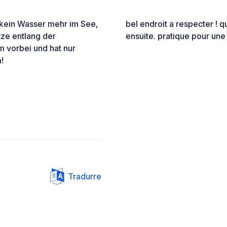
t kein Wasser mehr im See,
bel endroit a respecter ! q
tze entlang der
ensuite. pratique pour une
m vorbei und hat nur
!
Tradurre