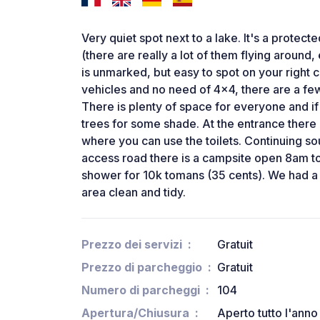
Very quiet spot next to a lake. It's a protect
(there are really a lot of them flying around
is unmarked, but easy to spot on your right 
vehicles and no need of 4x4, there are a fe
There is plenty of space for everyone and if
trees for some shade. At the entrance there
where you can use the toilets. Continuing sout
access road there is a campsite open 8am to 
shower for 10k tomans (35 cents). We had a 
area clean and tidy.
Prezzo dei servizi
Gratuit
Prezzo di parcheggio
Gratuit
Numero di parcheggi
104
Apertura/Chiusura
Aperto tutto l'anno