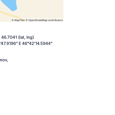
 46.7041 (lat, lng)
’47.9196” E 46°42’14.5944”
anov,