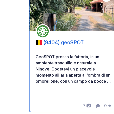
Aggiung
(9404) geoSPOT
GeoSPOT presso la fattoria, in un
ambiente tranquillo e naturale a
Ninove. Godetevi un piacevole
momento all'aria aperta all'ombra di un
ombrellone, con un campo da bocce e
giri in pony per i bambini. Un luogo
ideale per una pausa rilassante. Grazie
al proprietario per aver condiviso
questo geoSPOT! :) Promemoria : -
7
0
★
Foto
Comment
Valut
Ricordarsi di registrare il codice