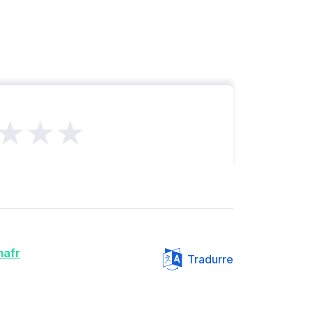
★★★
afr
Tradurre