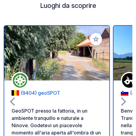
Luoghi da scoprire
Aggiungi ai tuoi pref
(9404) geoSPOT
(4
GeoSPOT presso la fattoria, in un
Benven
ambiente tranquillo e naturale a
Tranqu
Ninove. Godetevi un piacevole
nella cam
momento all'aria aperta all'ombra di un
tranqu