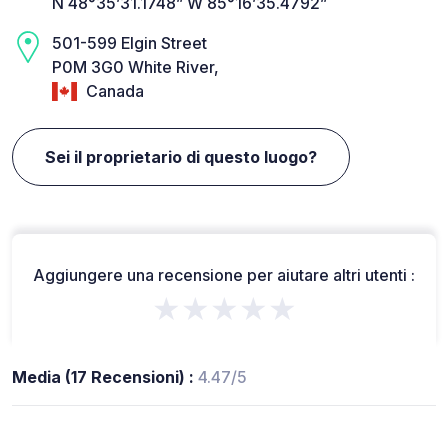
N 48°35’31.1748” W 85°16’35.4792”
501-599 Elgin Street
P0M 3G0 White River,
Canada
Sei il proprietario di questo luogo?
Aggiungere una recensione per aiutare altri utenti :
★★★★★
Media (17 Recensioni) :
4.47/5