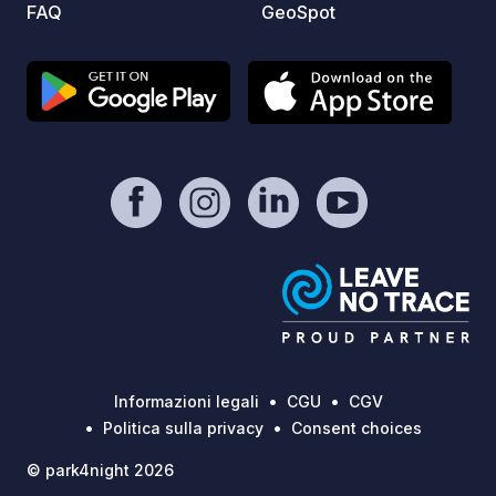
FAQ
GeoSpot
Sava e 
passeg
sempli
Gli ama
apprez
Percors
fattori
circost
escurs
Bled, il
l'auten
dove i
cortile
parte della
l'anno
Informazioni legali
CGU
CGV
Non è 
Politica sulla privacy
Consent choices
prega 
© park4night 2026
WhatsA