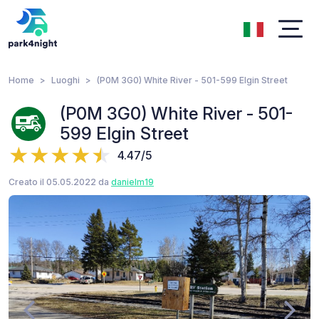
Home
Luoghi
(P0M 3G0) White River - 501-599 Elgin Street
(P0M 3G0) White River - 501-
599 Elgin Street
4.47/5
Creato il 05.05.2022 da
danielm19