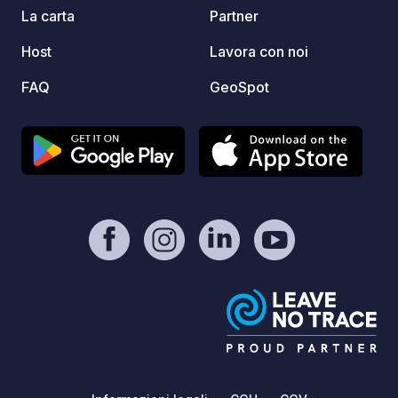
credit
La carta
Partner
avera
Host
Lavora con noi
FAQ
GeoSpot