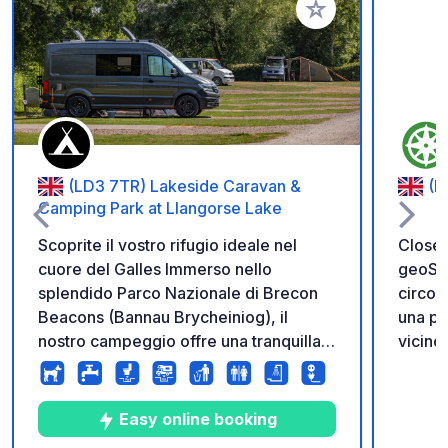
Aggiungi ai tuoi pref
(LD3 7TR) Lakeside Caravan &
(D
Camping Park at Llangorse Lake
Scoprite il vostro rifugio ideale nel
Closed
cuore del Galles Immerso nello
geoSPO
splendido Parco Nazionale di Brecon
circon
Beacons (Bannau Brycheiniog), il
una pa
nostro campeggio offre una tranquilla
vicino
oasi di pace per chi viaggia in camper.
3AS). 
A pochi passi si trova il lago di
campag
Llangorse, dove potrete godervi
panorami rur
Easy online booking
piacevoli passeggiate in riva al lago,
Ricorda