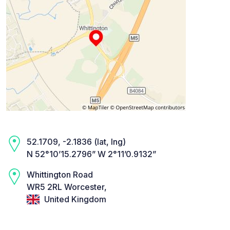
52.1709, -2.1836 (lat, lng)
N 52°10’15.2796” W 2°11’0.9132”
Whittington Road
WR5 2RL Worcester,
United Kingdom