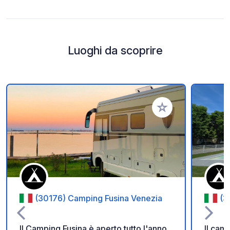
Luoghi da scoprire
Aggiungi ai tuoi pref
(30176) Camping Fusina Venezia
(3
Il Camping Fusina è aperto tutto l'anno
Il cam