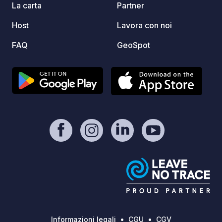
compre
La carta
Partner
piscin
Host
Lavora con noi
bagagl
gratui
FAQ
GeoSpot
gratui
gratuit
giochi
nolegg
percorr
riviera
Informazioni legali
CGU
CGV