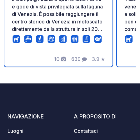
e gode di vista privilegiata sulla laguna
venezi
di Venezia. È possibile raggiungere il
a soli 
centro storico di Venezia in motoscafo
ben co
direttamente dalla struttura in soli 20
comodo
minuti.. Nel periodo estivo è attivo
che fe
anche il collegamento in motoscafo
campeg
verso le spiagge del lido degli
raggiu
Alberoni. Dispone di Piscina,
10
639
3.9
★
20 min
Foto
Commenti
Valutazione
Ristorante, Pizzeria, Bar e Mini Market
conveni
(servizi stagionali) e lavanderia a
campeg
gettoni. Camper Service, WiFi ed
Brenta,
elettricità gratuiti.
testim
3 km d
Mira (auto
ombreg
NAVIGAZIONE
A PROPOSITO DI
una su
comodo
Luoghi
Contattaci
I serv