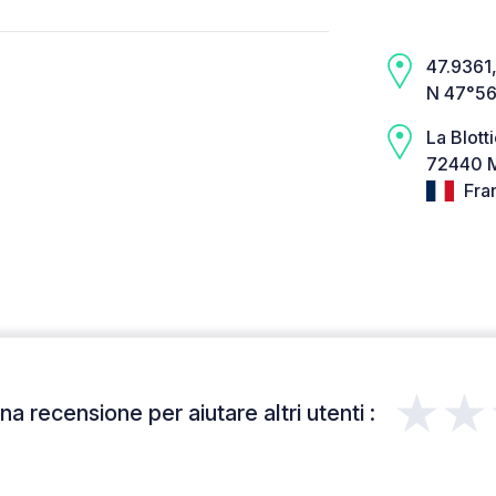
47.9361,
N 47°56
La Blott
72440 M
Fra
★★
a recensione per aiutare altri utenti :