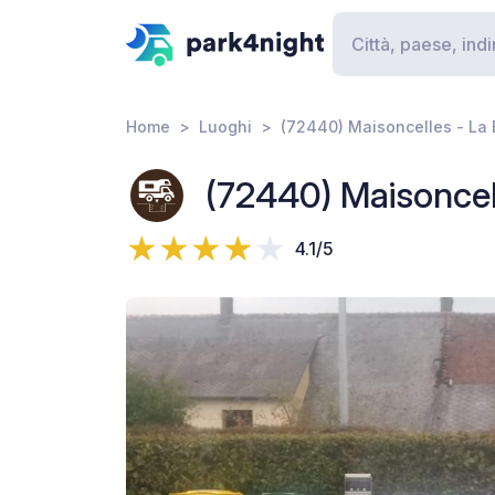
Home
Luoghi
(72440) Maisoncelles - La B
(72440) Maisoncell
4.1/5