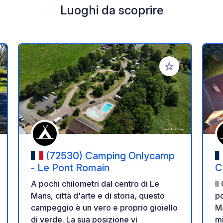
Luoghi da scoprire
i ai tuoi preferiti
Aggiungi ai tuoi p
(72530) Camping Onlycamp
- Le Pont Romain
C
A pochi chilometri dal centro di Le
Il
Mans, città d'arte e di storia, questo
po
campeggio è un vero e proprio gioiello
Ma
di verde. La sua posizione vi
mi