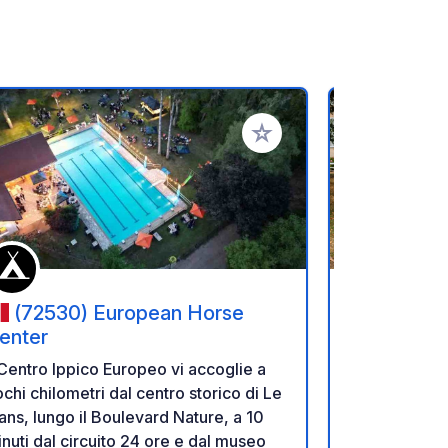
referiti
Aggiungi ai tuoi preferiti
(72530) European Horse
(72460
enter
Château d
 Centro Ippico Europeo vi accoglie a
Il Castel C
chi chilometri dal centro storico di Le
Chanteloup 
ns, lungo il Boulevard Nature, a 10
nascosto die
nuti dal circuito 24 ore e dal museo
con 21 ettari