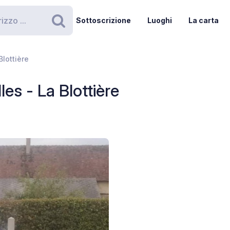
Sottoscrizione
Luoghi
La carta
Ricerca
lottière
es - La Blottière