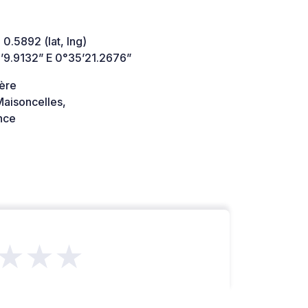
 0.5892 (lat, lng)
’9.9132” E 0°35’21.2676”
ière
aisoncelles,
nce
★★★