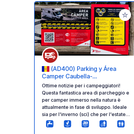
Aggiung
(AD400) Parking y Área
Camper Caubella-
Pal(Pal/Arinsal)
Ottime notizie per i campeggiatori!
Questa fantastica area di parcheggio e
per camper immerso nella natura è
attualmente in fase di sviluppo. Ideale
sia per l'inverno (sci) che per l'estate
(bike park e attività di montagna), si
trova a circa 1900 metri di altitudine