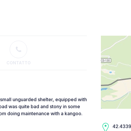
CONTATTO
 a small unguarded shelter, equipped with
road was quite bad and stony in some
rom doing maintenance with a kangoo.
42.4339,