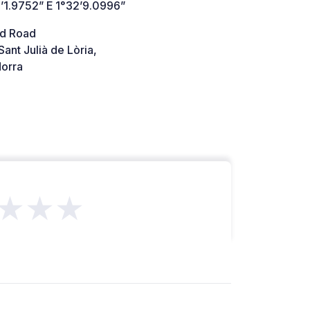
’1.9752” E 1°32’9.0996”
d Road
nt Julià de Lòria,
orra
★★★