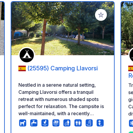
i ai tuoi preferiti
Aggiungi ai tuoi p
(25595) Camping Llavorsi
R
Nestled in a serene natural setting,
T
Camping Llavorsi offers a tranquil
se
retreat with numerous shaded spots
gi
perfect for relaxation. The campsite is
Ca
well-maintained, with a recently
di
refurbished and immaculately clean
af
sanitary building that ensures a
am