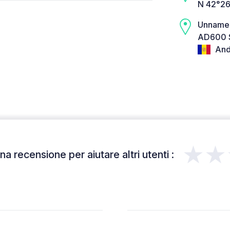
N 42°26
Unname
AD600 Sa
And
★★
a recensione per aiutare altri utenti :