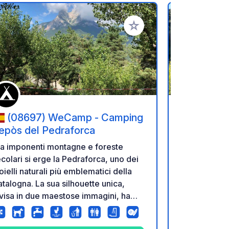
referiti
Aggiungi ai tuoi preferiti
(08697) WeCamp - Camping
(08694
epòs del Pedraforca
Pirineos
ra imponenti montagne e foreste
Fuggi nel cuo
colari si erge la Pedraforca, uno dei
Camping Hut
oielli naturali più emblematici della
Circondato 
talogna. La sua silhouette unica,
mozzafiato,
visa in due maestose immagini, ha
un rifugio s
fascinato escursionisti, scalatori e
confortevoli
anti della natura per secoli. Scoprite
Esplora senti