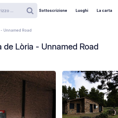
Sottoscrizione
Luoghi
La carta
Ricerca
ia - Unnamed Road
à de Lòria - Unnamed Road