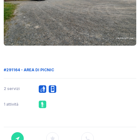
#291164 - AREA DI PICNIC
2 servizi
1 attività