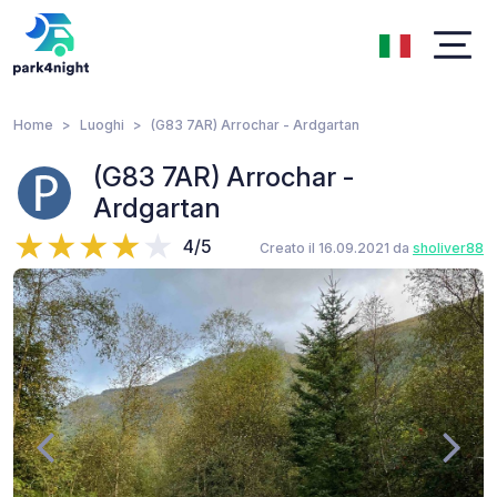
Home
Luoghi
(G83 7AR) Arrochar - Ardgartan
(G83 7AR) Arrochar -
Ardgartan
4/5
Creato il 16.09.2021 da
sholiver88