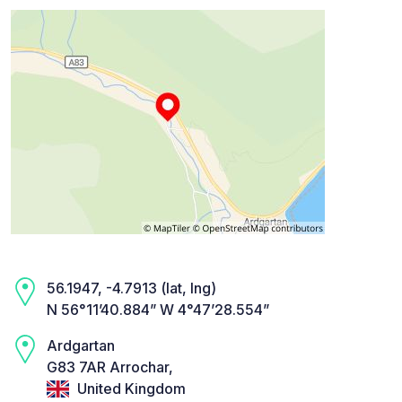
56.1947, -4.7913 (lat, lng)
N 56°11’40.884” W 4°47’28.554”
Ardgartan
G83 7AR Arrochar,
United Kingdom