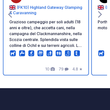
(FK10) Highland Gateway Glamping
(P
& Caravanning
Grazioso campeggio per soli adulti (18
Porth 
anni e oltre), che accetta cani, nella
motor
campagna del Clackmannanshire, nella
Scozia centrale. Splendida vista sulle
colline di Ochil e sui terreni agricoli. Le
nostre 8 ampie piazzole con terreno
battuto sono aperte tutto l'anno (tranne
gennaio) con allaccio idrico privato,
scarico delle acque grigie e allaccio
10
79
4.8
★
Foto
Commenti
Valutazione
elettrico su ogni piazzola. Sono
disponibili servizi igienici riscaldati,
scarico delle acque nere, area di
raccolta differenziata, Wi-Fi gratuito,
lavello per i piatti, 10 kWh di elettricità
(è possibile acquistare un consumo