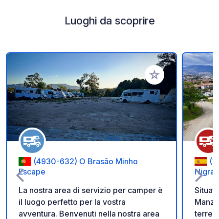
Luoghi da scoprire
Aggiungi ai tuoi pref
(4930-632) O Brasão Minho
(3
Escape
Nigran
La nostra area di servizio per camper è
Situat
il luogo perfetto per la vostra
Manzan
avventura. Benvenuti nella nostra area
terren