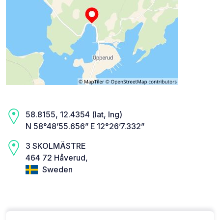
58.8155, 12.4354 (lat, lng)
N 58°48’55.656” E 12°26’7.332”
3 SKOLMÄSTRE
464 72 Håverud,
Sweden