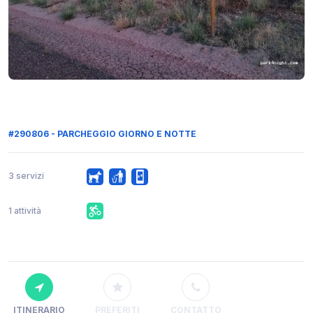
#290806 - PARCHEGGIO GIORNO E NOTTE
3 servizi
1 attività
ITINERARIO
PREFERITI
CONTATTO