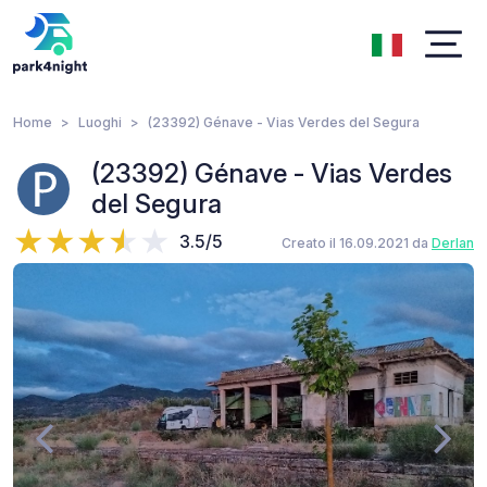
Home
Luoghi
(23392) Génave - Vias Verdes del Segura
(23392) Génave - Vias Verdes
del Segura
3.5/5
Creato il 16.09.2021 da
Derlan