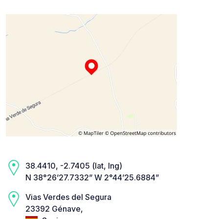
38.4410, -2.7405 (lat, lng)
N 38°26’27.7332” W 2°44’25.6884”
Vias Verdes del Segura
23392 Génave,