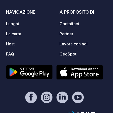
mondo 
sono p
NAVIGAZIONE
A PROPOSITO DI
in modo co
propri
Luoghi
Contattaci
diamo p
ospiti
La carta
Partner
per os
Host
Lavora con noi
avvent
con te
FAQ
GeoSpot
max. 7
in sta
Wi-Fi di
arrivo
tua li
o tede
insoli
Maps p
uno s
scaric