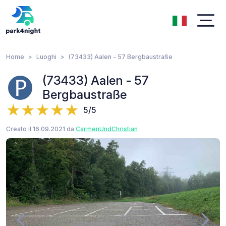
Home
Luoghi
(73433) Aalen - 57 Bergbaustraße
(73433) Aalen - 57
Bergbaustraße
5/5
Creato il 16.09.2021 da
CarmenUndChristian