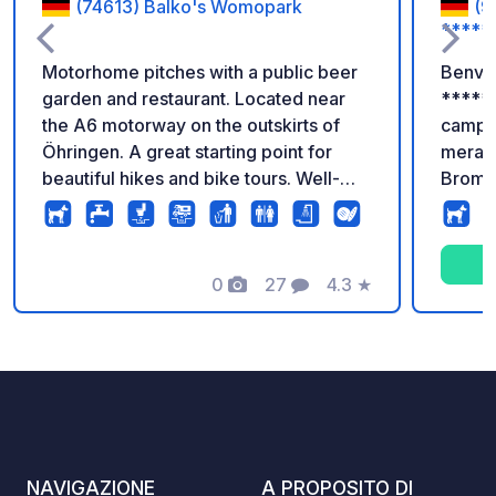
(74613) Balko's Womopark
(9
*****
Motorhome pitches with a public beer
Benven
garden and restaurant. Located near
***** 
the A6 motorway on the outskirts of
campeg
Öhringen. A great starting point for
meravi
beautiful hikes and bike tours. Well-
Bromb
maintained pitches with electrical
rilass
hookups and a waste disposal/refill
lacust
station. Sanitary facilities are available,
attivit
including toilets; showers can be
0
27
4.3
★
famiglie d
Foto
Commenti
Valutazione
booked separately.
moder
offre 
per tut
standa
comfor
premiu
dirett
NAVIGAZIONE
A PROPOSITO DI