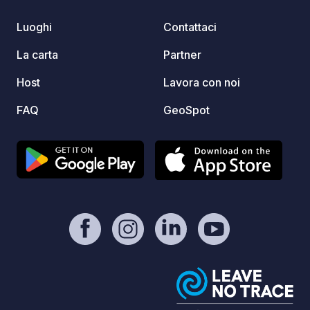
disponi
piazzo
Luoghi
Contattaci
furgon
dimens
La carta
Partner
comfor
Host
Lavora con noi
delle n
nostre
FAQ
GeoSpot
Durant
bavare
godere
attivit
per i 
cinema
nolegg
diverti
Dirett
anche 
vela e 
pedalò