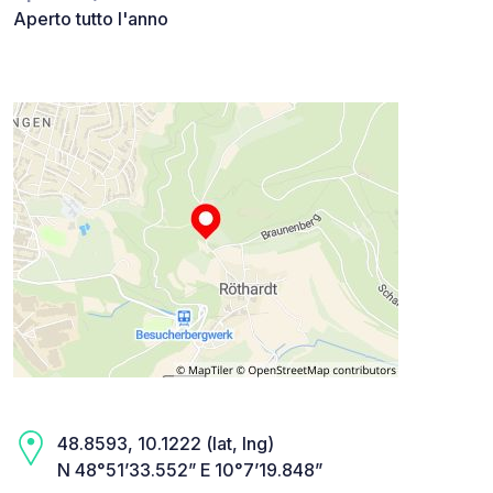
Aperto tutto l'anno
48.8593, 10.1222 (lat, lng)
N 48°51’33.552” E 10°7’19.848”