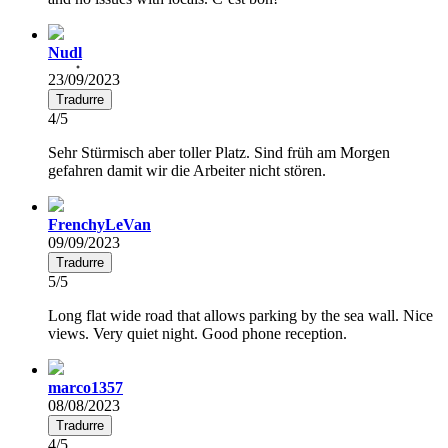
Nudl
23/09/2023
Tradurre
4/5
Sehr Stürmisch aber toller Platz. Sind früh am Morgen
gefahren damit wir die Arbeiter nicht stören.
FrenchyLeVan
09/09/2023
Tradurre
5/5
Long flat wide road that allows parking by the sea wall. Nice
views. Very quiet night. Good phone reception.
marco1357
08/08/2023
Tradurre
4/5