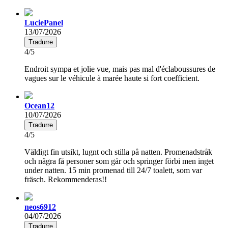
LuciePanel
13/07/2026
Tradurre
4/5
Endroit sympa et jolie vue, mais pas mal d'éclaboussures de
vagues sur le véhicule à marée haute si fort coefficient.
Ocean12
10/07/2026
Tradurre
4/5
Väldigt fin utsikt, lugnt och stilla på natten. Promenadstråk
och några få personer som går och springer förbi men inget
under natten. 15 min promenad till 24/7 toalett, som var
fräsch. Rekommenderas!!
neos6912
04/07/2026
Tradurre