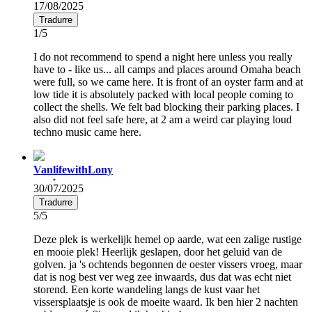
17/08/2025
Tradurre
1/5
I do not recommend to spend a night here unless you really
have to - like us... all camps and places around Omaha beach
were full, so we came here. It is front of an oyster farm and at
low tide it is absolutely packed with local people coming to
collect the shells. We felt bad blocking their parking places. I
also did not feel safe here, at 2 am a weird car playing loud
techno music came here.
VanlifewithLony
30/07/2025
Tradurre
5/5
Deze plek is werkelijk hemel op aarde, wat een zalige rustige
en mooie plek! Heerlijk geslapen, door het geluid van de
golven. ja 's ochtends begonnen de oester vissers vroeg, maar
dat is nog best ver weg zee inwaards, dus dat was echt niet
storend. Een korte wandeling langs de kust vaar het
vissersplaatsje is ook de moeite waard. Ik ben hier 2 nachten