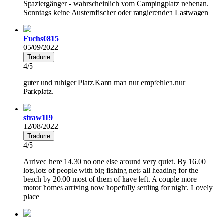
Spaziergänger - wahrscheinlich vom Campingplatz nebenan.
Sonntags keine Austernfischer oder rangierenden Lastwagen
Fuchs0815
05/09/2022
Tradurre
4/5
guter und ruhiger Platz.Kann man nur empfehlen.nur
Parkplatz.
straw119
12/08/2022
Tradurre
4/5
Arrived here 14.30 no one else around very quiet. By 16.00
lots,lots of people with big fishing nets all heading for the
beach by 20.00 most of them of have left. A couple more
motor homes arriving now hopefully settling for night. Lovely
place