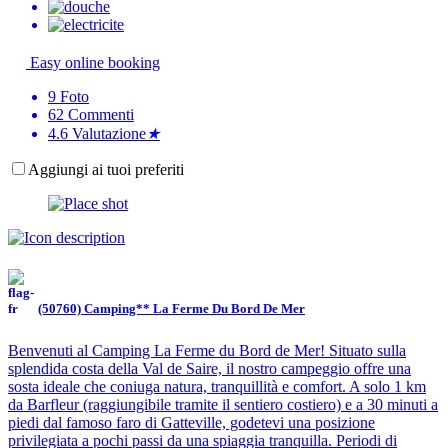
Easy online booking
9
Foto
62
Commenti
4.6
Valutazione
★
Aggiungi ai tuoi preferiti
(50760) Camping** La Ferme Du Bord De Mer
Benvenuti al Camping La Ferme du Bord de Mer! Situato sulla
splendida costa della Val de Saire, il nostro campeggio offre una
sosta ideale che coniuga natura, tranquillità e comfort. A solo 1 km
da Barfleur (raggiungibile tramite il sentiero costiero) e a 30 minuti a
piedi dal famoso faro di Gatteville, godetevi una posizione
privilegiata a pochi passi da una spiaggia tranquilla. Periodi di