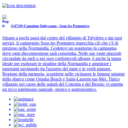
(14710) Camping Onlycamp - Sous les Pommiers
Situato a pochi passi dal centro del villaggio di Trévières e dai suoi
servizi, il campeggio Sous les Pommiers rispecchia ciò che c'è di
prezioso nella Normandia. Godetevi un soggiorno in campagna,
dove ogni disconnessione sarà consentita. Nelle sue vaste piazzole
circondate da meli o nei suoi confortevoli alloggi, è anche la tappa
ideale per esplorare le stradine della Normandia e ammirare i
panorami navigando tra l'azzurro del mare e le verdi pianure.
Regione della memoria, scoprirete nelle vicinanze le famose spiagge
dello sbarco come Omaha Beach e Saint-Laurent-sur-Mer. Tipico
villaggio nel cuore delle paludi del Cotentin e del Bessin: vi aspetta
un ricco patrimonio naturale, storico e gastronomico.