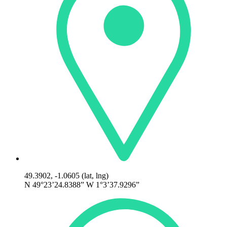
49.3902, -1.0605 (lat, lng)
N 49°23’24.8388” W 1°3’37.9296”