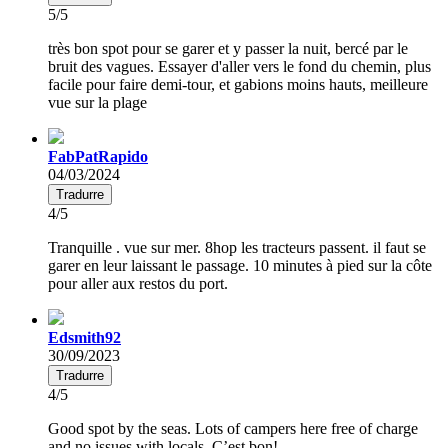
5/5
très bon spot pour se garer et y passer la nuit, bercé par le
bruit des vagues. Essayer d'aller vers le fond du chemin, plus
facile pour faire demi-tour, et gabions moins hauts, meilleure
vue sur la plage
FabPatRapido
04/03/2024
Tradurre
4/5
Tranquille . vue sur mer. 8hop les tracteurs passent. il faut se
garer en leur laissant le passage. 10 minutes à pied sur la côte
pour aller aux restos du port.
Edsmith92
30/09/2023
Tradurre
4/5
Good spot by the seas. Lots of campers here free of charge
and no issues with locals. C’est bon!