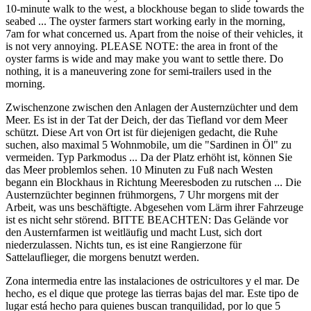
10-minute walk to the west, a blockhouse began to slide towards the
seabed ... The oyster farmers start working early in the morning,
7am for what concerned us. Apart from the noise of their vehicles, it
is not very annoying. PLEASE NOTE: the area in front of the
oyster farms is wide and may make you want to settle there. Do
nothing, it is a maneuvering zone for semi-trailers used in the
morning.
Zwischenzone zwischen den Anlagen der Austernzüchter und dem
Meer. Es ist in der Tat der Deich, der das Tiefland vor dem Meer
schützt. Diese Art von Ort ist für diejenigen gedacht, die Ruhe
suchen, also maximal 5 Wohnmobile, um die "Sardinen in Öl" zu
vermeiden. Typ Parkmodus ... Da der Platz erhöht ist, können Sie
das Meer problemlos sehen. 10 Minuten zu Fuß nach Westen
begann ein Blockhaus in Richtung Meeresboden zu rutschen ... Die
Austernzüchter beginnen frühmorgens, 7 Uhr morgens mit der
Arbeit, was uns beschäftigte. Abgesehen vom Lärm ihrer Fahrzeuge
ist es nicht sehr störend. BITTE BEACHTEN: Das Gelände vor
den Austernfarmen ist weitläufig und macht Lust, sich dort
niederzulassen. Nichts tun, es ist eine Rangierzone für
Sattelauflieger, die morgens benutzt werden.
Zona intermedia entre las instalaciones de ostricultores y el mar. De
hecho, es el dique que protege las tierras bajas del mar. Este tipo de
lugar está hecho para quienes buscan tranquilidad, por lo que 5