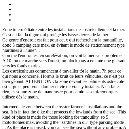
Zone intermédiaire entre les installations des ostréiculteurs et la mer.
C'est en fait la digue qui protège les basses terres de la mer.
Ce genre d'endroit est fait pour ceux qui recherchent la tranquillité,
donc 5 camping cars max, en évitant le mode de stationnement type
"sardines à l'huile"...
Comme l'endroit est en surélévation, on voit la mer sans problème.
A 10 mn de marche vers l'ouest, un blockhaus a entamé une glissade
vers les fonds marins...
Les ostréiculteurs commencent à travailler tôt le matin, 7h pour ce
qui nous a concerné. Hormis le bruit de leurs véhicules, ce n'est pas
bien gênant. ATTENTION : la zone devant les bâtiments ostréicole
est large et peut vous donner envie de vous y installer. N'en faites
rien, c'est une zone de manœuvre pour camions semi-remorques
utilisée dès le matin.
Intermediate zone between the oyster farmers' installations and the
sea. It is in fact the dike that protects the lowlands from the sea. This
kind of place is made for those looking for tranquility, so 5
motorhomes max, avoiding the "sardines in oil" type parking mode
... As the place is raised, you can see the sea without any problem. A