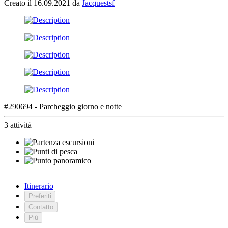
Creato il 16.09.2021 da
Jacquestsf
#290694 - Parcheggio giorno e notte
3 attività
Itinerario
Preferiti
Contatto
Più