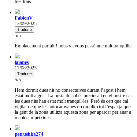
très frais
FabienV
13/09/2025
Tradurre
5/5
Emplacement parfait ! nous y avons passé une nuit tranquille
laianes
17/08/2025
Tradurre
5/5
Hem dormit dues nit no consectuives durant l’agost i hem
estat molt a gust. La posta de sol és preciosa i en el nostre cas
les dues nits han estat molt tranquil·les. Però és cert que cal
vigilar de que les autocaravanes no omplim tot l’espai ja que
la gent de la zona utilitza aquesta zona per aparcar per anar a
recolectar petxines.
petrushka274