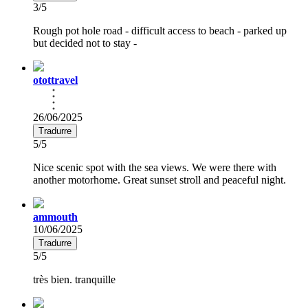
3/5
Rough pot hole road - difficult access to beach - parked up
but decided not to stay -
otottravel
26/06/2025
Tradurre
5/5
Nice scenic spot with the sea views. We were there with
another motorhome. Great sunset stroll and peaceful night.
ammouth
10/06/2025
Tradurre
5/5
très bien. tranquille