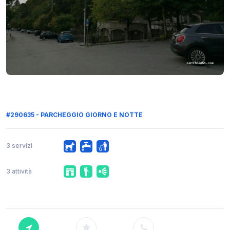
#290635 - PARCHEGGIO GIORNO E NOTTE
3 servizi
3 attività