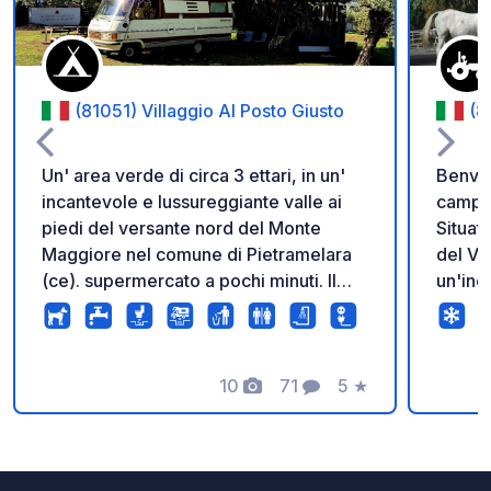
(81051) Villaggio Al Posto Giusto
(8
Un' area verde di circa 3 ettari, in un'
Benven
incantevole e lussureggiante valle ai
campeg
piedi del versante nord del Monte
Situat
Maggiore nel comune di Pietramelara
del Ve
(ce). supermercato a pochi minuti. Il
un'inc
camping è fornito di tutti i servizi
magnifi
essenziali e consente l'accesso di
un'esp
tende e camper. La strada per arrivare
natura. La posizione strategic
è asfaltata (ultimi 100mt sterrato
10
71
5
★
permet
Foto
Commenti
Valutazione
facilmente percorribili).
alcune
Campan
Amalfi
natura