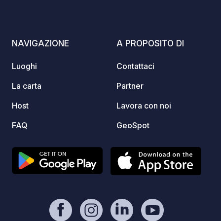
km dal
della 
comoda
NAVIGAZIONE
A PROPOSITO DI
destin
Per ga
Luoghi
Contattaci
mettia
cortes
La carta
Partner
accomp
Host
Lavora con noi
Stazione vici
Lavatri
FAQ
GeoSpot
Prime gratuita Nota: Vi invitiamo a
contat
vostro
dispos
qualsia