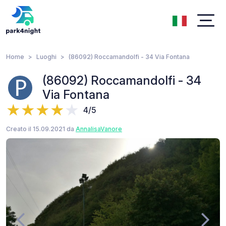
Home
Luoghi
(86092) Roccamandolfi - 34 Via Fontana
(86092) Roccamandolfi - 34
Via Fontana
4/5
Creato il 15.09.2021 da
AnnalisaVanore