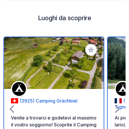
Luoghi da scoprire
Aggiungi ai tuoi pref
(3925) Camping Grächbiel
(7
Tigne
Venite a trovarci e godetevi al massimo
Ai pie
il vostro soggiorno! Scoprite il Camping
larici