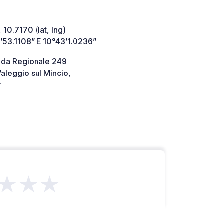
 10.7170 (lat, lng)
’53.1108” E 10°43’1.0236”
ada Regionale 249
aleggio sul Mincio,
y
★★★