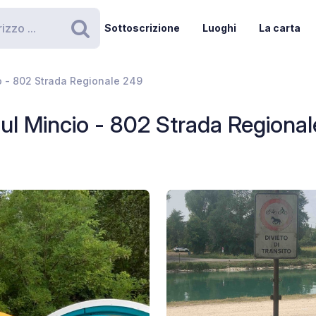
Sottoscrizione
Luoghi
La carta
Ricerca
o - 802 Strada Regionale 249
sul Mincio - 802 Strada Regiona