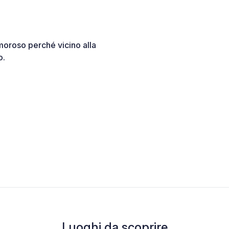
umoroso perché vicino alla
o.
Luoghi da scoprire