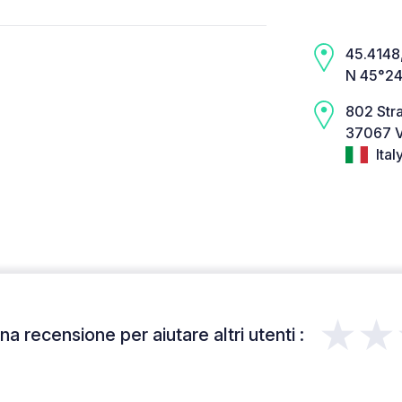
45.4148,
N 45°24
802 Str
37067 V
Ital
★★
a recensione per aiutare altri utenti :