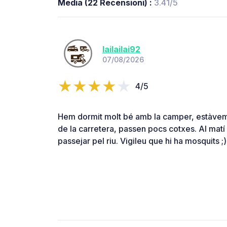
Media (22 Recensioni) :
3.41/5
lailailai92
07/08/2026
4/5
Hem dormit molt bé amb la camper, estàvem 
de la carretera, passen pocs cotxes. Al matí
passejar pel riu. Vigileu que hi ha mosquits ;)