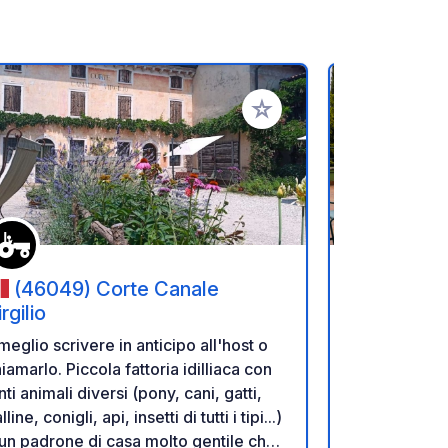
referiti
Aggiungi ai tuoi preferiti
(46049) Corte Canale
(37129
rgilio
Camping |
meglio scrivere in anticipo all'host o
Verona City
iamarlo. Piccola fattoria idilliaca con
Pietro. Picc
nti animali diversi (pony, cani, gatti,
Verona, acces
lline, conigli, api, insetti di tutti i tipi...)
piedi Ideale p
un padrone di casa molto gentile che
Verona.