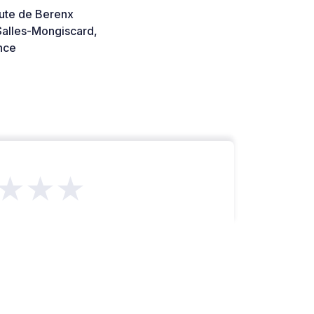
ute de Berenx
alles-Mongiscard,
nce
★★★