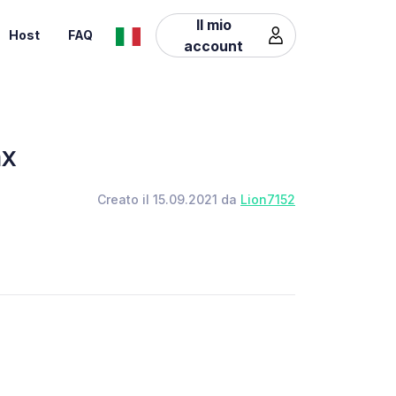
Il mio
Host
FAQ
account
nx
Creato il 15.09.2021 da
Lion7152