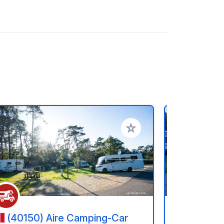
referiti
Aggiungi ai tuoi preferiti
(40150) Aire Camping-Car
(40530