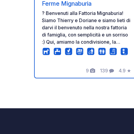
Ferme Mignaburia
? Benvenuti alla Fattoria Mignaburia!
Siamo Thierry e Doriane e siamo lieti di
darvi il benvenuto nella nostra fattoria
di famiglia, con semplicità e un sorriso
:) Qui, amiamo la condivisione, la
convivialità... e i deliziosi salumi fatti in
casa. Che siate in visita in furgone,
camper o in bicicletta, siete i benvenuti
9
139
4.9
★
per una pausa tranquilla, per gustare il
Foto
Commenti
Valuta
nostro ristorante e per portare a casa
deliziosi prodotti locali! In loco
troverete tutto ciò di cui avete bisogno:
✅ Smaltimento acque grigie e nere ✅
Servizi igienici con WC e docce ✅
Elettricità ✅ Lavatrice ✅ Un caloroso
benvenuto garantito A presto! :)