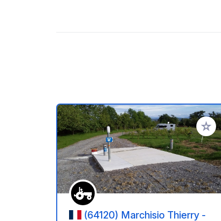
Aggiung
(64120) Marchisio Thierry -