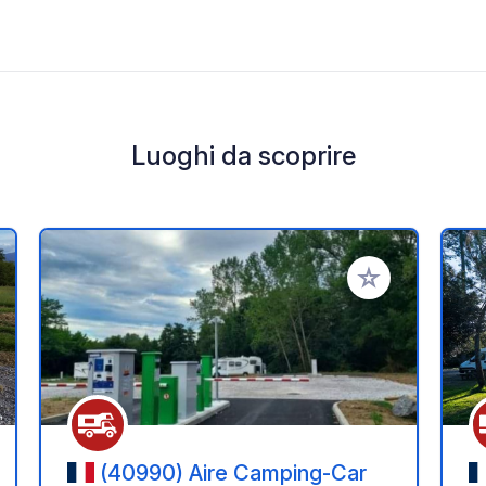
Luoghi da scoprire
i ai tuoi preferiti
Aggiungi ai tuoi p
(40990) Aire Camping-Car