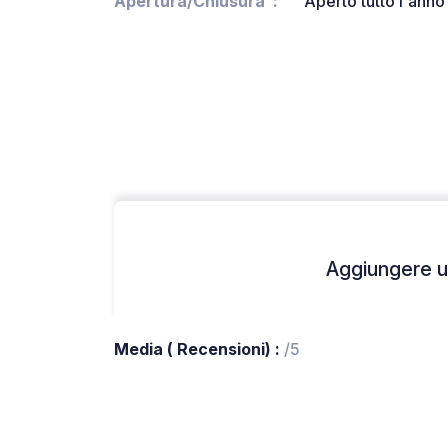
Apertura/Chiusura
Aperto tutto l'anno
Aggiungere un
Media ( Recensioni) :
/5