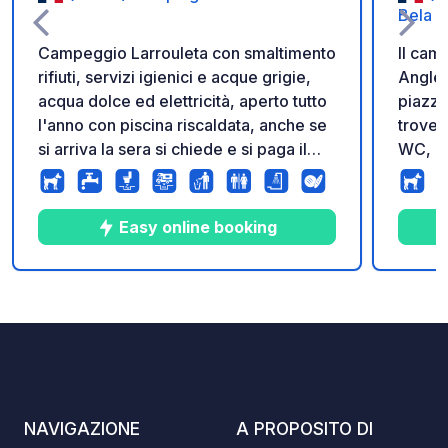
Bela B
Campeggio Larrouleta con smaltimento
Il cam
rifiuti, servizi igienici e acque grigie,
Anglet
acqua dolce ed elettricità, aperto tutto
piazzo
l'anno con piscina riscaldata, anche se
trover
si arriva la sera si chiede e si paga il
WC, un
giorno dopo.
bar/ri
giochi
Easy online booking
10
526
4.3
★
Foto
Commenti
Valutazione
NAVIGAZIONE
A PROPOSITO DI