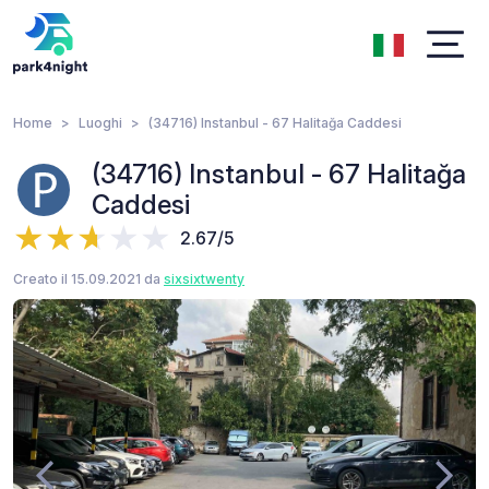
Home
Luoghi
(34716) Instanbul - 67 Halitağa Caddesi
(34716) Instanbul - 67 Halitağa
Caddesi
2.67/5
Creato il 15.09.2021 da
sixsixtwenty