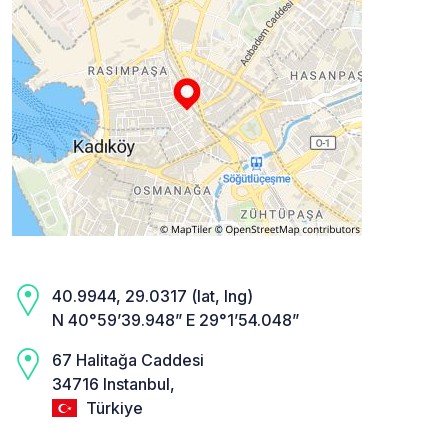
40.9944, 29.0317 (lat, lng)
N 40°59’39.948” E 29°1’54.048”
67 Halitağa Caddesi
34716 Instanbul,
Türkiye