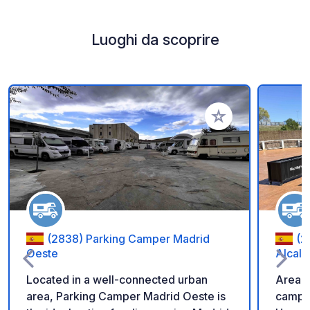
Luoghi da scoprire
Aggiungi ai tuoi pref
(2838) Parking Camper Madrid
(2
Oeste
Alcalá
Located in a well-connected urban
Area p
area, Parking Camper Madrid Oeste is
camper