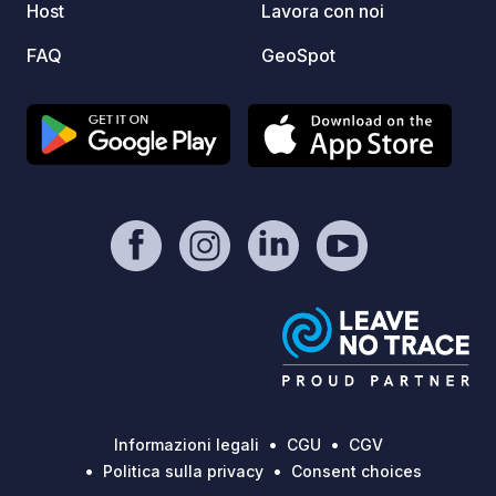
Host
Lavora con noi
€12 dalla 
e riem
FAQ
GeoSpot
Gratuit
Elettricità (
ammessi. Ideale per chi 
sicura
trasco
e i suoi dintor
Carava
Informazioni legali
CGU
CGV
Politica sulla privacy
Consent choices