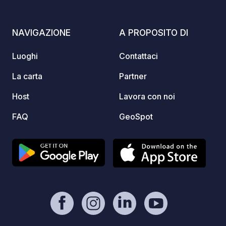
oliven
fuci u
unver
NAVIGAZIONE
A PROPOSITO DI
Luoghi
Contattaci
La carta
Partner
Host
Lavora con noi
FAQ
GeoSpot