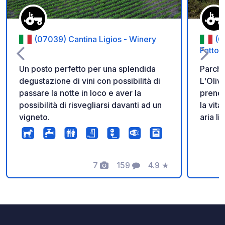
(07039) Cantina Ligios - Winery
(0
Fattori
Un posto perfetto per una splendida
Parche
degustazione di vini con possibilità di
L'Olivastro. Possib
passare la notte in loco e aver la
prenot
possibilità di risvegliarsi davanti ad un
la vita di c
vigneto.
aria libera no servizi s
scaric
Benven
olivast
7
159
4.9
★
libera
Foto
Commenti
Valutazione
camper
sarde 
willko
inmitt