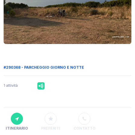
#290368 - PARCHEGGIO GIORNO E NOTTE
1 attività
ITINERARIO
PREFERITI
CONTATTO