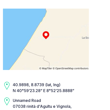
40.9898, 8.8739 (lat, lng)
N 40°59’23.28” E 8°52’25.8888”
Unnamed Road
07038 rinità d'Agultu e Vignola,