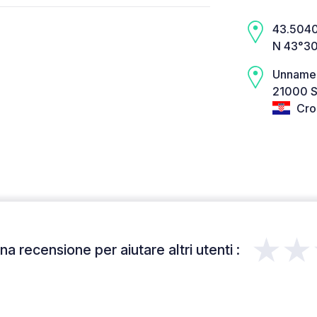
43.5040,
N 43°30
Unname
21000 Sp
Cro
★★
a recensione per aiutare altri utenti :