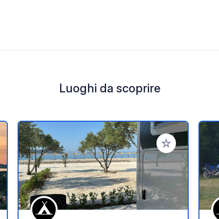
Luoghi da scoprire
i ai tuoi preferiti
Aggiungi ai tuoi p