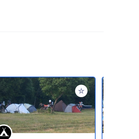
referiti
Aggiungi ai tuoi preferiti