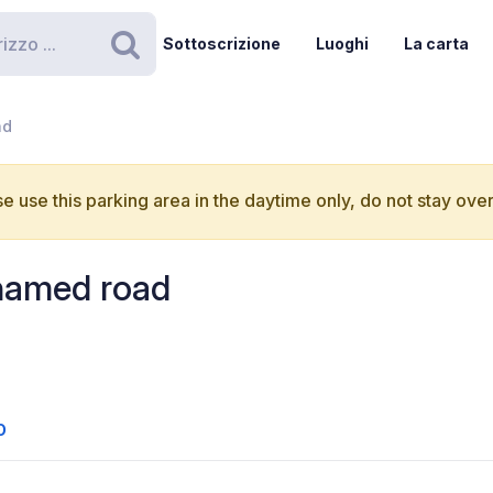
Sottoscrizione
Luoghi
La carta
Ricerca
ad
e use this parking area in the daytime only, do not stay over
nnamed road
O