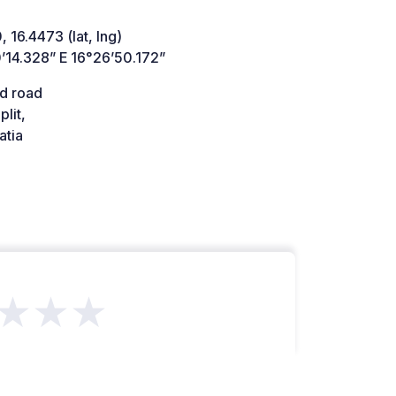
 16.4473 (lat, lng)
’14.328” E 16°26’50.172”
d road
lit,
atia
★★★