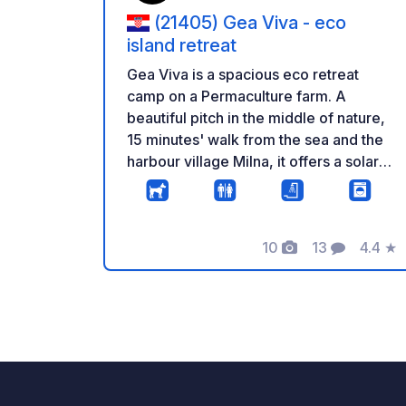
(21405) Gea Viva - eco
island retreat
Gea Viva is a spacious eco retreat
camp on a Permaculture farm. A
beautiful pitch in the middle of nature,
15 minutes' walk from the sea and the
harbour village Milna, it offers a solar
outdoor showers, compost toilets, a
Yoga tent, which you can use when
there are no classes, a shared kitchen
10
13
4.4
★
with a Pizza oven and a shady pavilion
Foto
Commenti
Valuta
with hammocks. One of the two spaces
has shade in the morning. We have
solar panels and can supply some
electricity if it is sunny. Access is
suitable for small vehicles up to 7m
length and check-in is between 15.00-
21.00 hrs. We offer drop-in yoga on