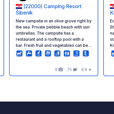
(22000) Camping Resort
Šibenik
K
New campsite in an olive grove right by
Ec
the sea. Private pebble beach with sun
St
umbrellas. The campsite has a
na
restaurant and a rooftop pool with a
so
bar. Fresh fruit and vegetables can be
Kr
bought at a small stand. The small
es
village of Jadrija is a 10-minute walk
lo
along the beach. In high season, you'll
Sv
8
75
4.4
★
find a pizzeria, a konoba (traditional
es
zione
Foto
Commenti
Valutazione
taverna), a small supermarket, and
poc
beach cafes there. Very quiet location –
ca
pure relaxation. In high season, Šibenik
vi
is accessible from Jadrija by ferry.
ce
Srima and Vodice can be reached on
ne
foot or by bicycle via a country lane. A
Pi
fantastic, new, and very quiet resort
Am