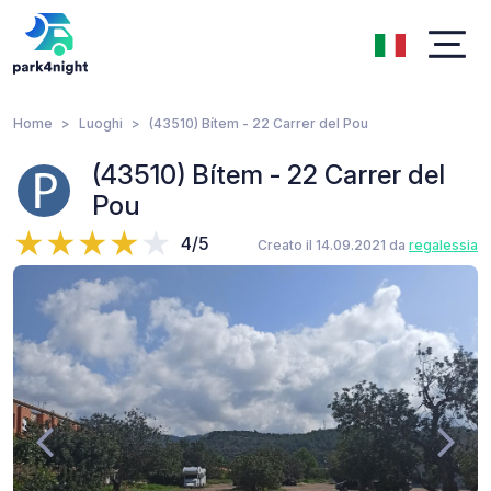
Home
Luoghi
(43510) Bítem - 22 Carrer del Pou
(43510) Bítem - 22 Carrer del
Pou
4/5
Creato il 14.09.2021 da
regalessia