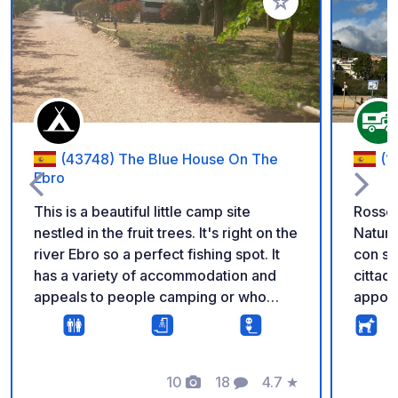
Aggiungi ai tuoi pref
(43748) The Blue House On The
(1
Ebro
This is a beautiful little camp site
Rossel
nestled in the fruit trees. It's right on the
Natura
river Ebro so a perfect fishing spot. It
con servi
has a variety of accommodation and
cittadi
appeals to people camping or who
apposi
have motor homes or caravans.
accogl
un'are
ambien
10
18
4.7
★
è la p
Foto
Commenti
Valutazione