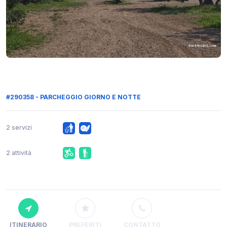
#290358 - PARCHEGGIO GIORNO E NOTTE
2 servizi
2 attività
ITINERARIO
PREFERITI
CONTATTO