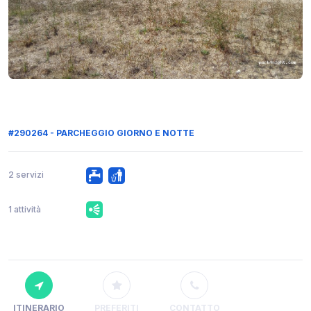
#290264 - PARCHEGGIO GIORNO E NOTTE
2 servizi
1 attività
ITINERARIO
PREFERITI
CONTATTO