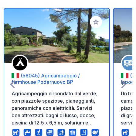
Aggiungi ai tuoi pref
(56045) Agricampeggio /
(5
farmhouse Podernuovo BP
Ippoc
Agricampeggio circondato dal verde,
Un tra
con piazzole spaziose, pianeggianti,
campag
panoramiche con elettricità. Servizi
piazzo
ben attrezzati: bagni di lusso, docce,
di gra
piscina di 12,5 x 6,5 m, solarium e
serviz
barbecue. Carico e scarico acqua
l'acqua