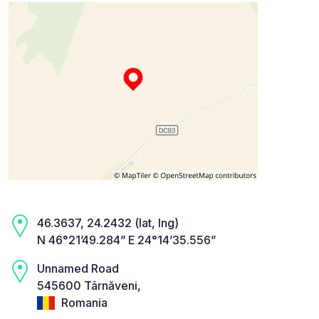
46.3637, 24.2432 (lat, lng)
N 46°21’49.284” E 24°14’35.556”
Unnamed Road
545600 Târnăveni,
Romania