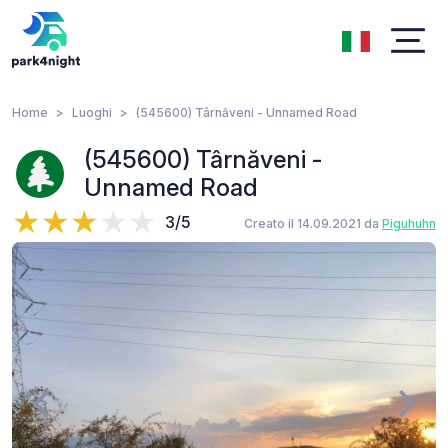
Home
Luoghi
(545600) Târnăveni - Unnamed Road
(545600) Târnăveni -
Unnamed Road
3/5
Creato il 14.09.2021 da
Piguhuhn