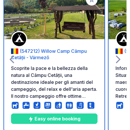
Aggiungi ai tuoi pref
(547212) Willow Camp Câmpu
(5
Cetății - Vármező
Scoprite la pace e la bellezza della
Informazi
natura al Câmpu Cetății, una
Situato
destinazione ideale per gli amanti del
maesto
campeggio, del relax e dell'aria aperta.
cuore 
Il nostro campeggio offre ottime
Retrea
condizioni sia per roulotte e camper,
campeg
sia per tende, in una cornice naturale
combin
speciale. Che siate alla ricerca di una
pace ch
Easy online booking
fuga per il fine settimana o di un
Piazzole Pr