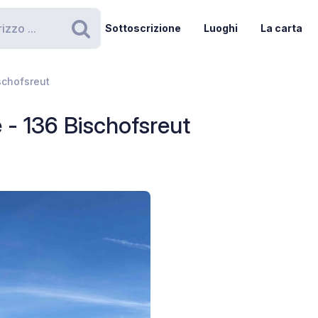
Sottoscrizione
Luoghi
La carta
Ricerca
schofsreut
 - 136 Bischofsreut