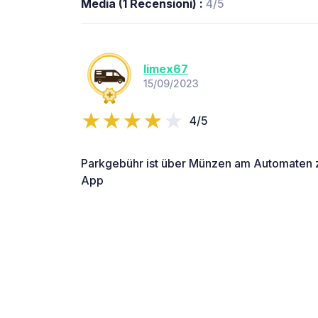
Media (1 Recensioni) :
4/5
limex67
15/09/2023
4/5
Parkgebühr ist über Münzen am Automaten z
App