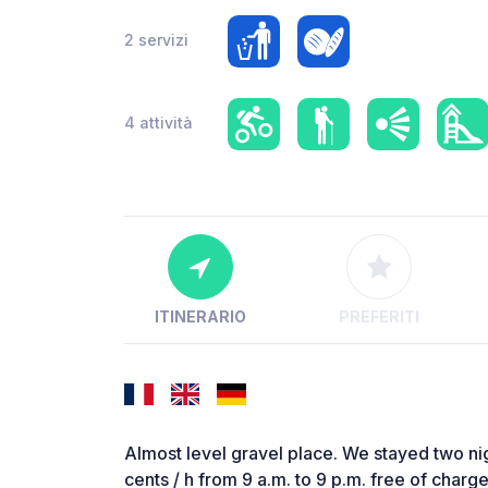
2 servizi
4 attività
ITINERARIO
PREFERITI
Almost level gravel place. We stayed two ni
cents / h from 9 a.m. to 9 p.m. free of charg