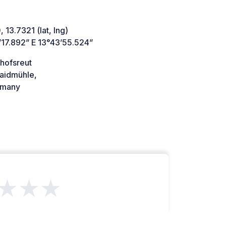
 13.7321 (lat, lng)
’17.892” E 13°43’55.524”
hofsreut
aidmühle,
many
★★★