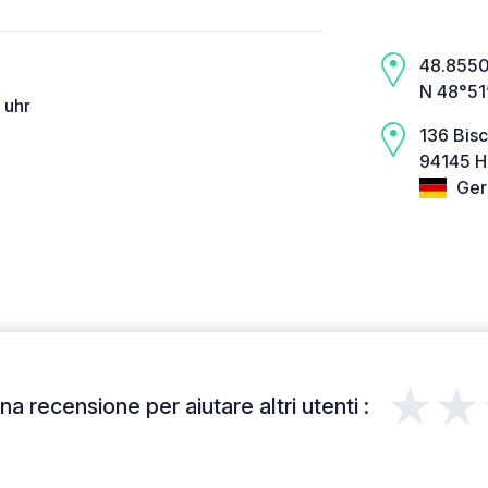
48.8550,
N 48°51
 uhr
136 Bisc
94145 H
Ger
★★
a recensione per aiutare altri utenti :