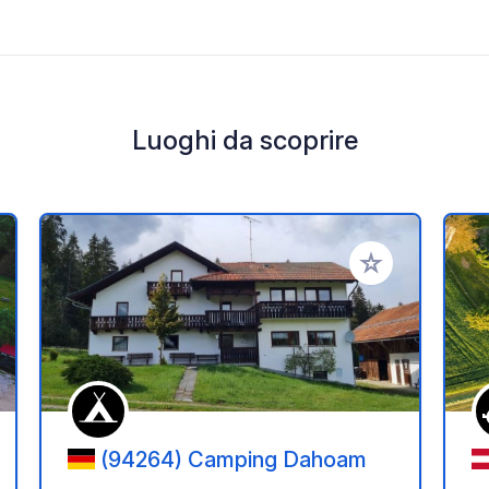
Luoghi da scoprire
i ai tuoi preferiti
Aggiungi ai tuoi p
(94264) Camping Dahoam