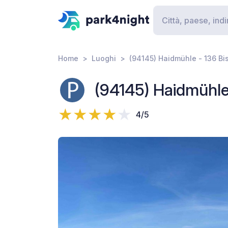
Home
Luoghi
(94145) Haidmühle - 136 Bi
(94145) Haidmühle
4/5