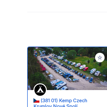
Aggiung
(381 01) Kemp Czech
Krumlov Nové Spolí