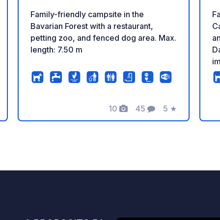
Family-friendly campsite in the
Fa
Bavarian Forest with a restaurant,
Ca
petting zoo, and fenced dog area. Max.
an
length: 7.50 m
Danubio! 
im
ac
ri
pi
10
45
5
★
lu
zione
Foto
Commenti
Valutazione
casa. Servizi: 
✅ 
e 
Un
M
co