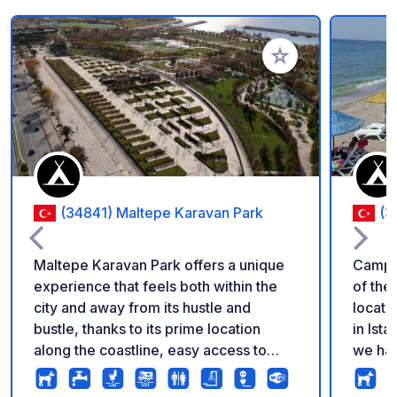
Aggiungi ai tuoi pref
(34841) Maltepe Karavan Park
(3
Maltepe Karavan Park offers a unique
Campin
experience that feels both within the
of the
city and away from its hustle and
locati
bustle, thanks to its prime location
in Ista
along the coastline, easy access to
we had
public transportation, and surroundings
games 
filled with scenic walking paths.
facilit