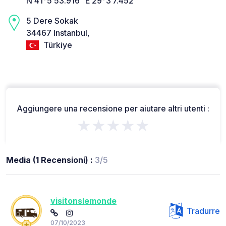
N 41°5’53.916” E 29°3’7.452”
5 Dere Sokak
34467 Instanbul,
Türkiye
Aggiungere una recensione per aiutare altri utenti :
★★★★★
Media (1 Recensioni) :
3/5
visitonslemonde
Tradurre
07/10/2023