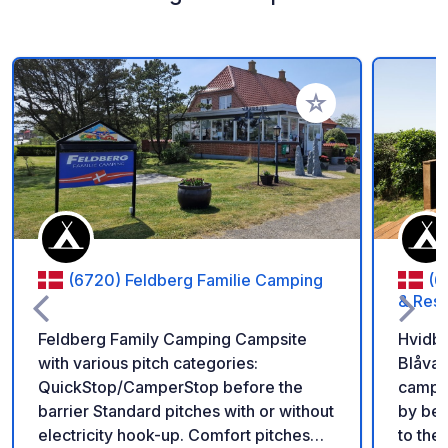
Aggiungi ai tuoi pref
(6720) Feldberg Familie Camping
(6
& Reso
Feldberg Family Camping Campsite
Hvidbj
with various pitch categories:
Blåvan
QuickStop/CamperStop before the
campsi
barrier Standard pitches with or without
by bea
electricity hook-up. Comfort pitches
to the