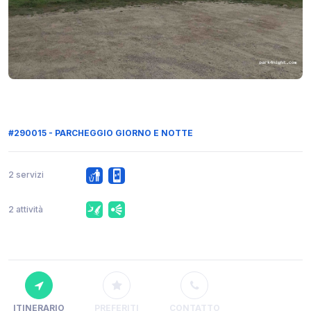
#290015 - PARCHEGGIO GIORNO E NOTTE
2 servizi
2 attività
ITINERARIO
PREFERITI
CONTATTO