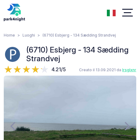
Home
Luoghi
(6710) Esbjerg - 134 Sædding Strandvej
(6710) Esbjerg - 134 Sædding
Strandvej
4.21/5
Creato il 13.09.2021 da
lrsglxnr