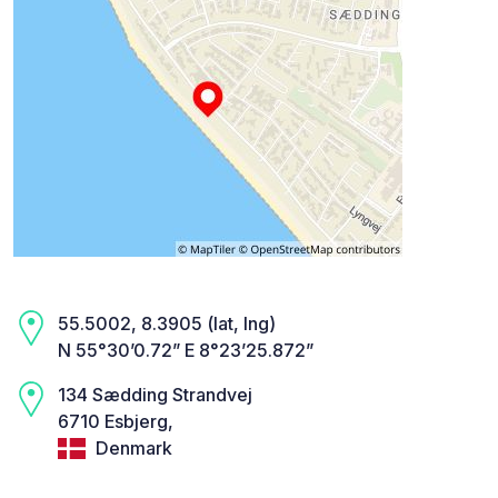
55.5002, 8.3905 (lat, lng)
N 55°30’0.72” E 8°23’25.872”
134 Sædding Strandvej
6710 Esbjerg,
Denmark