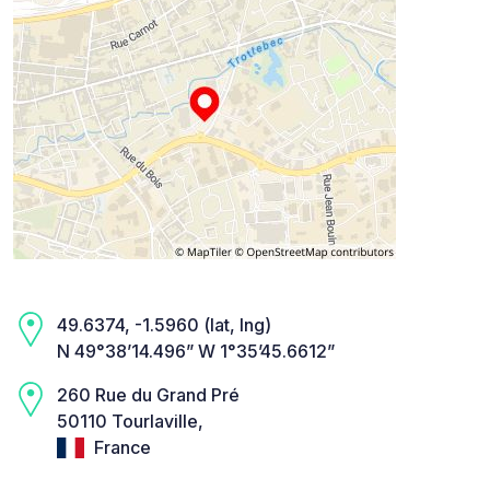
49.6374, -1.5960 (lat, lng)
N 49°38’14.496” W 1°35’45.6612”
260 Rue du Grand Pré
50110 Tourlaville,
France