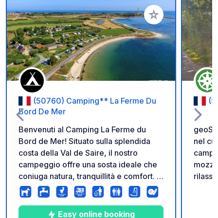
Aggiungi ai tuoi pref
(50760) Camping** La Ferme Du
(5
Bord De Mer
Benvenuti al Camping La Ferme du
geoSPO
Bord de Mer! Situato sulla splendida
nel cu
costa della Val de Saire, il nostro
campo 
campeggio offre una sosta ideale che
mozzaf
coniuga natura, tranquillità e comfort. A
rilassa
solo 1 km da Barfleur (raggiungibile
bicicl
tramite il sentiero costiero) e a 30
Un gre
minuti a piedi dal famoso faro di
campo 
Easy online booking