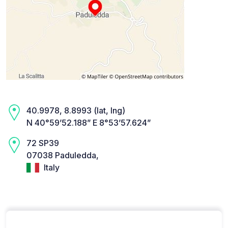
40.9978, 8.8993 (lat, lng)
N 40°59’52.188” E 8°53’57.624”
72 SP39
07038 Paduledda,
Italy