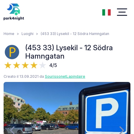
Home
Luoghi
(453 33) Lysekil - 12 Södra Hamngatan
(453 33) Lysekil - 12 Södra
Hamngatan
4/5
Creato il 13.09.2021 da
SourissonetLapindaire