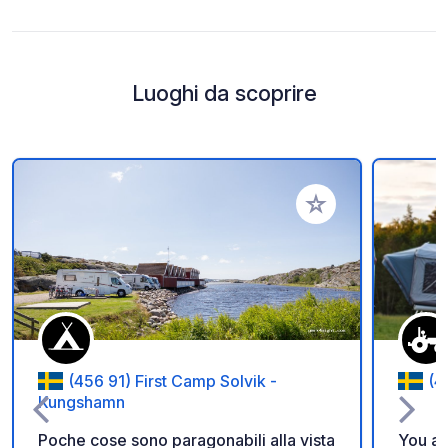
Luoghi da scoprire
Aggiungi ai tuoi pref
(456 91) First Camp Solvik -
(4
Kungshamn
Poche cose sono paragonabili alla vista
You ar