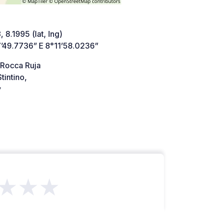
 8.1995 (lat, lng)
’49.7736” E 8°11’58.0236”
 Rocca Ruja
intino,
y
★★★