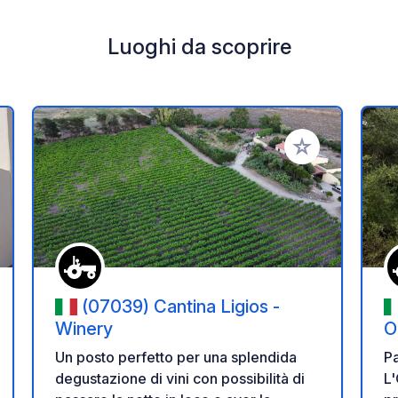
Luoghi da scoprire
i ai tuoi preferiti
Aggiungi ai tuoi p
(07039) Cantina Ligios -
Winery
O
Un posto perfetto per una splendida
Pa
degustazione di vini con possibilità di
L'Oliv