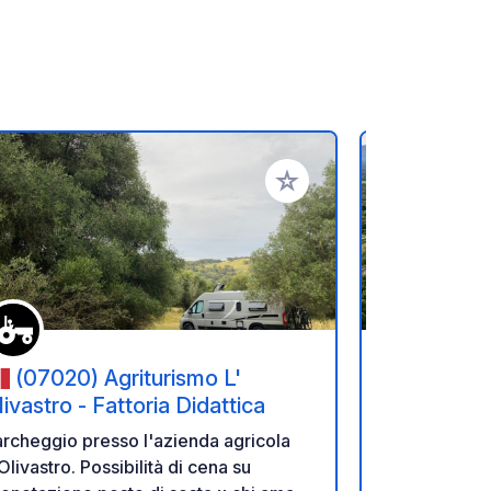
referiti
Aggiungi ai tuoi preferiti
(07020) Agriturismo L'
(08022
livastro - Fattoria Didattica
Ciao, sono A
rcheggio presso l'azienda agricola
Giovanni e 
astro. Possibilità di cena su