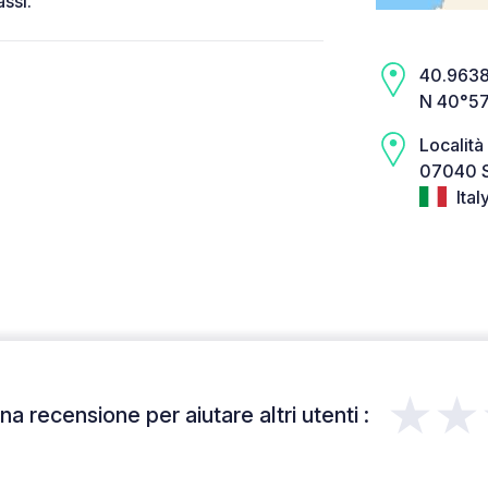
assi.
40.9638,
N 40°57
Località
07040 St
Ital
★★
a recensione per aiutare altri utenti :