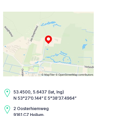
53.4500, 5.6437 (lat, lng)
N 53°27’0.144” E 5°38’37.4964”
2 Oosterhiemweg
9161 CZ Hollum,