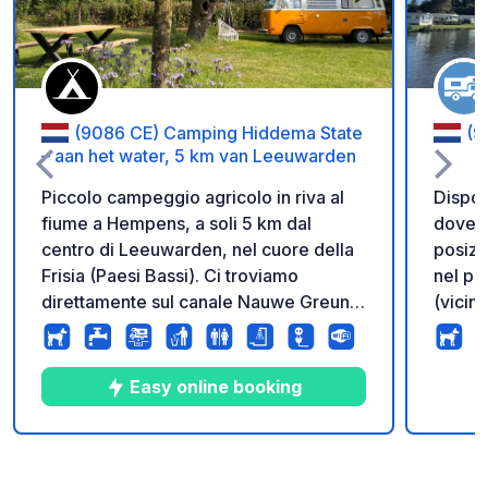
(9086 CE) Camping Hiddema State
(9
– aan het water, 5 km van Leeuwarden
Piccolo campeggio agricolo in riva al
Dispon
fiume a Hempens, a soli 5 km dal
dove p
centro di Leeuwarden, nel cuore della
posizi
Frisia (Paesi Bassi). Ci troviamo
nel por
direttamente sul canale Nauwe Greuns,
(vicino
che collega i laghi della Frisia e il Parco
piazzo
Nazionale De Alde Feanen. Dalla vostra
(10 Am
piazzola, potrete raggiungere il canale
camper
Easy online booking
in barca, canoa o stand-up paddle
d'acqu
(noleggio disponibile in loco). È
pescar
disponibile anche un pontile di
anche 
10
18
4.8
★
Foto
Commenti
Valutazione
ormeggio. Ampie piazzole per camper
passag