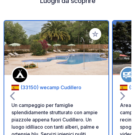
Luoghi da scoprire
Aggiungi ai tuoi pref
(33150) wecamp Cudillero
(3
Un campeggio per famiglie
Area ca
splendidamente strutturato con ampie
camper
piazzole appena fuori Cudillero. Un
recinto
luogo idilliaco con tanti alberi, palme e
spogli
ortensie blu. Servizi igienici puliti,
videos