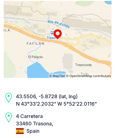
43.5506, -5.8728 (lat, lng)
N 43°33’2.2032” W 5°52’22.0116”
4 Carretera
33460 Trasona,
Spain