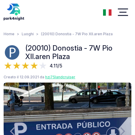
Home
Luoghi
(20010) Donostia - 7W Pio XII.aren Plaza
(20010) Donostia - 7W Pio
XII.aren Plaza
4.11/5
Creato il 12.09.2021 da
hzj75landcruiser