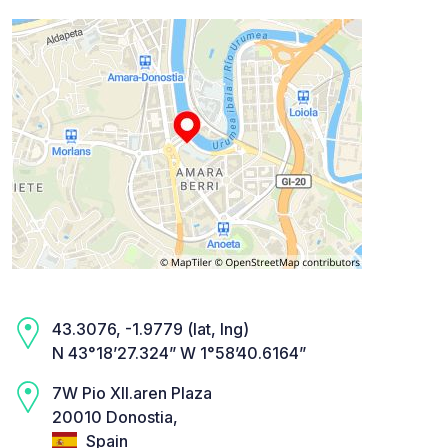
43.3076, -1.9779 (lat, lng)
N 43°18’27.324” W 1°58’40.6164”
7W Pio XII.aren Plaza
20010 Donostia,
Spain