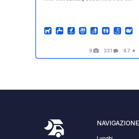
9
331
4.7
★
Foto
Commenti
Valuta
NAVIGAZION
Luoghi