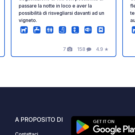
passare la notte in loco e aver la
fl
possibilità di risvegliarsi davanti ad un
t
vigneto.
au
pl
du
P
7
158
4.9
★
to
zione
Foto
Commenti
Valutazione
sc
pu
su
di
ca
ca
po
E
A PROPOSITO DI
Contattaci