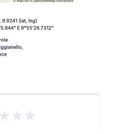
 8.9241 (lat, lng)
’5.844” E 8°55’26.7312”
vole
ggianello,
nce
★★★