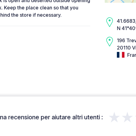
ark is open and deserted outside opening
. Keep the place clean so that you
hind the store if necessary.
41.6683,
N 41°40
196 Tre
20110 Vi
Fra
★★
a recensione per aiutare altri utenti :