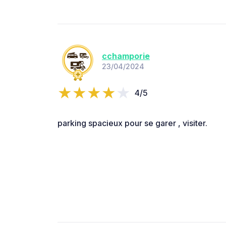
cchamporie
23/04/2024
4/5
parking spacieux pour se garer , visiter.