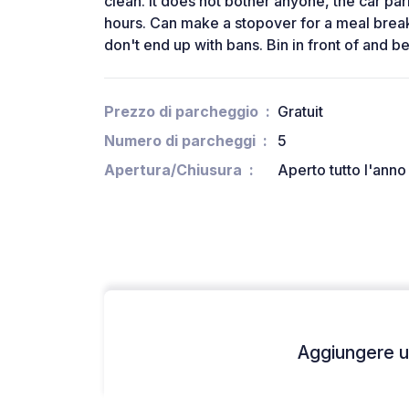
clean. It does not bother anyone, the car p
hours. Can make a stopover for a meal break
don't end up with bans. Bin in front of and be
Prezzo di parcheggio
Gratuit
Numero di parcheggi
5
Apertura/Chiusura
Aperto tutto l'anno
Aggiungere un