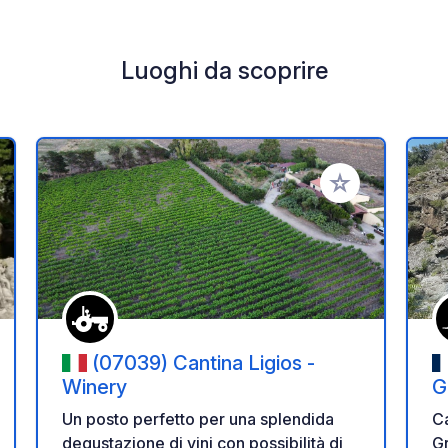
Luoghi da scoprire
i ai tuoi preferiti
Aggiungi ai tuoi p
(07039) Cantina Ligios -
Winery
G
Un posto perfetto per una splendida
C
degustazione di vini con possibilità di
Gr