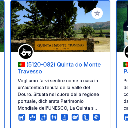
i ai tuoi preferiti
Aggiungi ai tuoi p
(5120-082) Quinta do Monte
Travesso
P
Vogliamo farvi sentire come a casa in
Pr
un'autentica tenuta della Valle del
de
Douro. Situata nel cuore della regione
c
portuale, dichiarata Patrimonio
da
Mondiale dell'UNESCO, La Quinta si
c
trova vicino al fiume Douro, a 5 km da
vi
Tabuaço e dal villaggio vinicolo di
gu