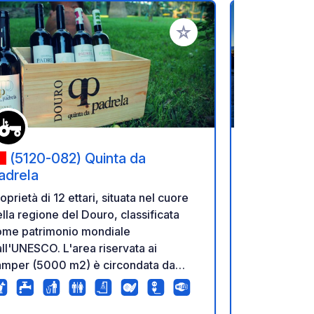
referiti
Aggiungi ai tuoi preferiti
(5120-082) Quinta da
(4930-
adrela
Escape
oprietà di 12 ettari, situata nel cuore
La nostra ar
lla regione del Douro, classificata
il luogo perf
ome patrimonio mondiale
avventura. Benvenuti nella nostra area
ll'UNESCO. L'area riservata ai
di servizio 
amper (5000 m2) è circondata da
strategicame
gneti. Piscina disponibile quando la
il meglio in 
est house è vuota. Visita guidata
convivialità!