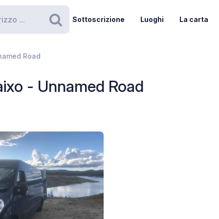
Sottoscrizione
Luoghi
La carta
Ricerca
nnamed Road
Baixo - Unnamed Road