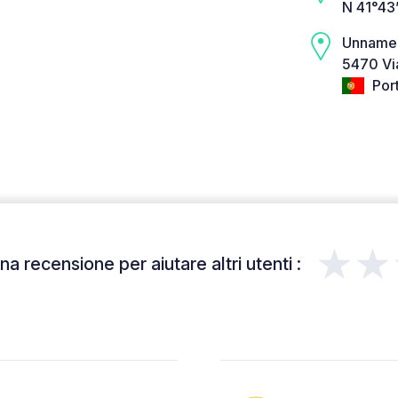
N 41°43
Unname
5470 Vi
Por
★★
a recensione per aiutare altri utenti :