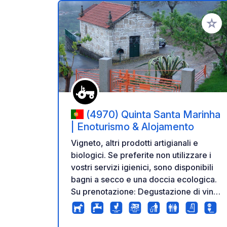
Aggiung
(4970) Quinta Santa Marinha
| Enoturismo & Alojamento
Vigneto, altri prodotti artigianali e
biologici. Se preferite non utilizzare i
vostri servizi igienici, sono disponibili
bagni a secco e una doccia ecologica.
Su prenotazione: Degustazione di vini:
15 € a persona. Vi offrirò una
degustazione di 3 vini diversi,