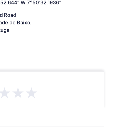
’52.644” W 7°50’32.1936”
d Road
ade de Baixo,
tugal
★★★