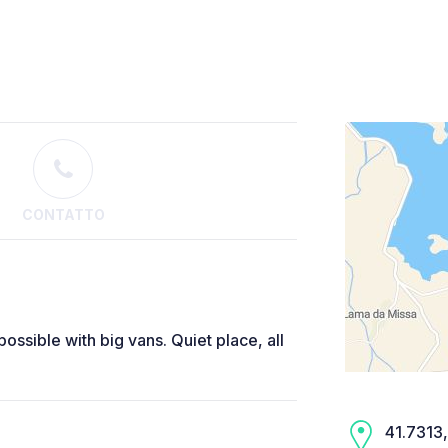
CONTATTO
possible with big vans. Quiet place, all
41.7313,