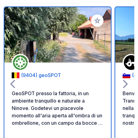
Aggiungi ai tuoi pref
(9404) geoSPOT
(4
GeoSPOT presso la fattoria, in un
Benven
ambiente tranquillo e naturale a
Tranqu
Ninove. Godetevi un piacevole
nella cam
momento all'aria aperta all'ombra di un
tranqu
ombrellone, con un campo da bocce e
nostra
giri in pony per i bambini. Un luogo
immers
ideale per una pausa rilassante. Grazie
vita r