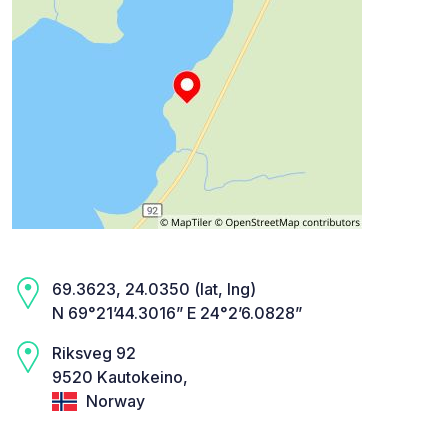
69.3623, 24.0350 (lat, lng)
N 69°21’44.3016” E 24°2’6.0828”
Riksveg 92
9520 Kautokeino,
Norway