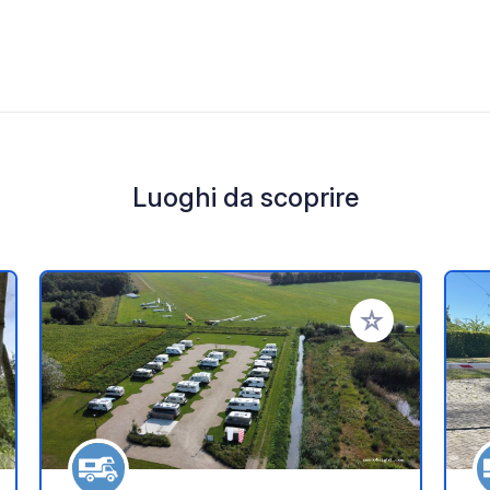
Luoghi da scoprire
i ai tuoi preferiti
Aggiungi ai tuoi p