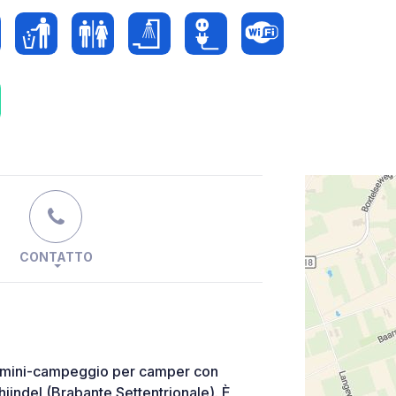
CONTATTO
lo mini-campeggio per camper con
ijndel (Brabante Settentrionale). È