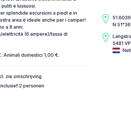
puliti e lussuosi.
er splendide escursioni a piedi e in
51.6039,
ostra area è ideale anche per i camper!
N 51°36’
no a 8 anni.
/elettricità (6 ampere)/tassa di
Langstr
5481 VP 
Net
. Animali domestici 1,00 €.
cl. zie omschrijving
inclusief 2 personen