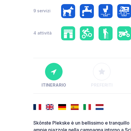
9 servizi
4 attività
ITINERARIO
PREFERITI
Skônste Plekske è un bellissimo e tranquil
ampie piazzole nella campagna intorno a Sch