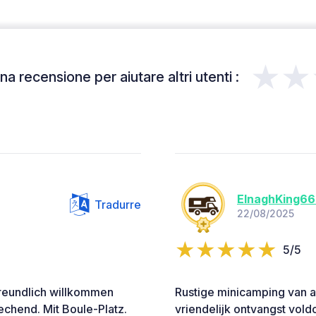
★★
a recensione per aiutare altri utenti :
ElnaghKing6
Tradurre
22/08/2025
5/5
reundlich willkommen
Rustige minicamping van a
echend. Mit Boule-Platz.
vriendelijk ontvangst vol