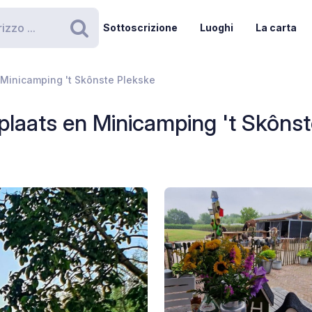
Sottoscrizione
Luoghi
La carta
Ricerca
Minicamping 't Skônste Plekske
laats en Minicamping 't Skônst