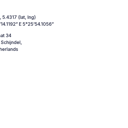
 5.4317 (lat, lng)
14.1192” E 5°25’54.1056”
aat 34
Schijndel,
herlands