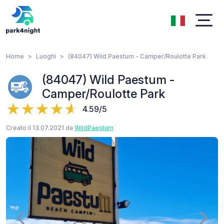
Home
Luoghi
(84047) Wild Paestum - Camper/Roulotte Park
(84047) Wild Paestum -
Camper/Roulotte Park
4.59/5
Creato il 13.07.2021 da
WildPaestum