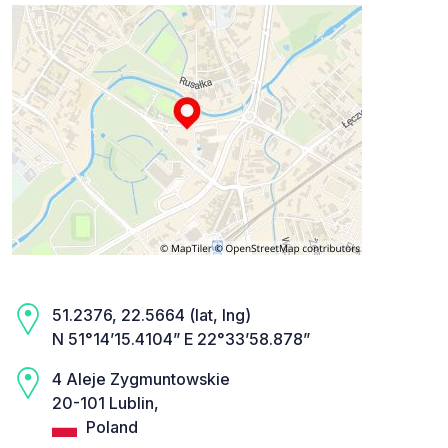
51.2376, 22.5664 (lat, lng)
N 51°14’15.4104” E 22°33’58.878”
4 Aleje Zygmuntowskie
20-101 Lublin,
Poland