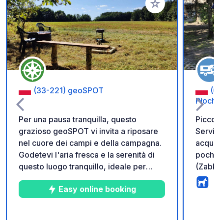
Aggiungi ai tuoi pref
(33-221) geoSPOT
(0
Płoch
Per una pausa tranquilla, questo
Piccol
grazioso geoSPOT vi invita a riposare
Servizi
nel cuore dei campi e della campagna.
acqua,
Godetevi l'aria fresca e la serenità di
pochi 
questo luogo tranquillo, ideale per
(Zabka
trascorrere una notte in tutta sicurezza.
dell'a
Easy online booking
Di facile accesso, dispone di un tavolo,
il cent
di sedie, di falò e di grigliate. Grazie
minuti
per esservi presi cura di questo
24. Si