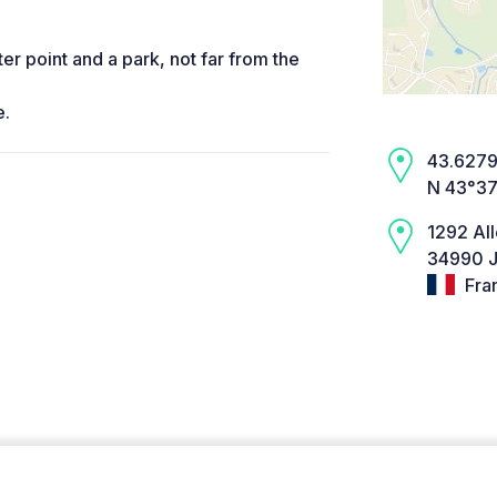
ter point and a park, not far from the
e.
43.6279,
N 43°37
1292 Al
34990 J
Fra