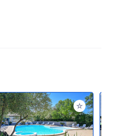
referiti
Aggiungi ai tuoi preferiti