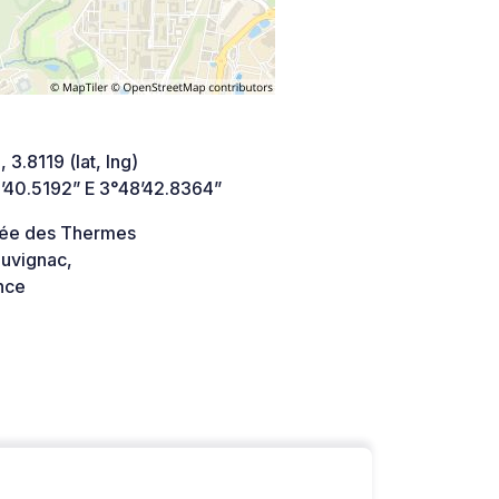
 3.8119 (lat, lng)
’40.5192” E 3°48’42.8364”
lée des Thermes
uvignac,
nce