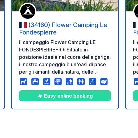
(34160) Flower Camping Le
Fondespierre
F
Il campeggio Flower Camping LE
I
FONDESPIERRE*** Situato in
F
posizione ideale nel cuore della gariga,
po
il nostro campeggio è un'oasi di pace
il
per gli amanti della natura, delle
pe
escursioni e dei cani. A soli 2 km
esc
dall'incantevole villaggio di Castries,
da
troverete negozi di ogni genere e un
tr
Easy online booking
magnifico castello da visitare.
ma
zione
Montpellier è raggiungibile in circa 15
Mo
minuti di auto. Servizi in loco:
minu
9
64
3.8
★
Foto
Commenti
Valutazione
Panetteria su prenotazione tutto l'anno:
Pa
scelta di baguette, croissant o pain au
sc