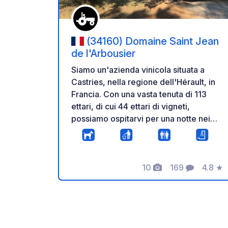
(34160) Domaine Saint Jean
de l'Arbousier
Siamo un'azienda vinicola situata a
Castries, nella regione dell'Hérault, in
Francia. Con una vasta tenuta di 113
ettari, di cui 44 ettari di vigneti,
possiamo ospitarvi per una notte nei
weekend e fino a due notti durante la
settimana. Disponiamo di diverse aree
dove potrete rilassarvi tra gli alberi,
10
169
4.8
★
immersi nella natura, in un angolo
Foto
Commenti
Valuta
ombreggiato e riparato dal vento. Nella
nostra tenuta, abbiamo anche creato
dei percorsi segnalati per adulti e una
caccia al tesoro per bambini. L'arrivo