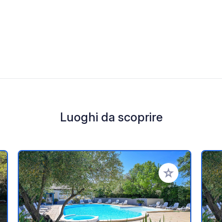
Luoghi da scoprire
i ai tuoi preferiti
Aggiungi ai tuoi p