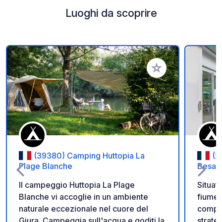
Luoghi da scoprire
Aggiungi ai tuoi pref
(39380) Camping Huttopia La
(2
Plage Blanche
Besan
Il campeggio Huttopia La Plage
Situato
Blanche vi accoglie in un ambiente
fiume
naturale eccezionale nel cuore del
comple
Giura. Campeggia sull'acqua e goditi la
strate