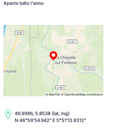
Aperto tutto l'anno
46.9986, 5.8538 (lat, lng)
N 46°59’54.942” E 5°51’13.8312”