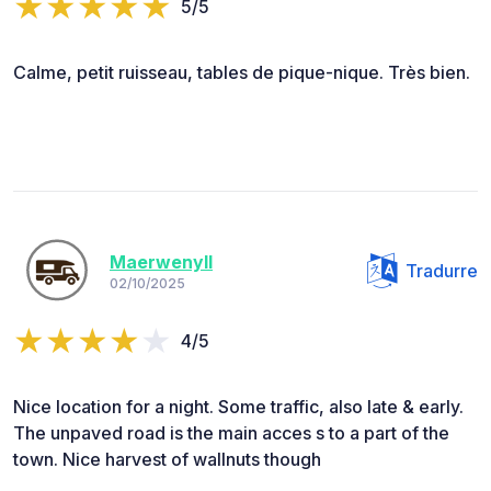
5/5
Calme, petit ruisseau, tables de pique-nique. Très bien.
Maerwenyll
Tradurre
02/10/2025
4/5
Nice location for a night. Some traffic, also late & early.
The unpaved road is the main acces s to a part of the
town. Nice harvest of wallnuts though