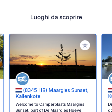
Luoghi da scoprire
i ai tuoi preferiti
Aggiungi ai tuoi p
(8345 HB) Maargies Sunset,
Kallenkote
K
Welcome to Camperplaats Maargies
D
Sunset, part of De Maargies Hoeve.
do