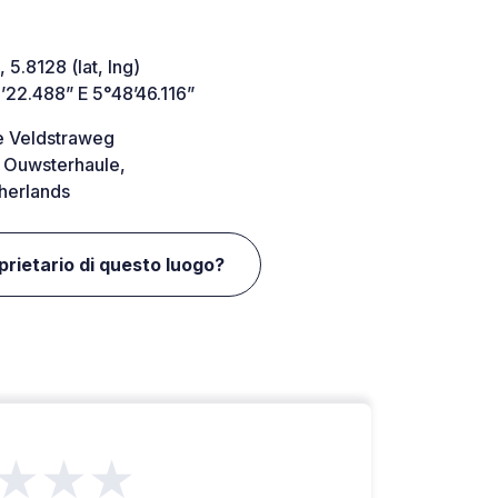
 5.8128 (lat, lng)
’22.488” E 5°48’46.116”
e Veldstraweg
 Ouwsterhaule,
herlands
oprietario di questo luogo?
★★★