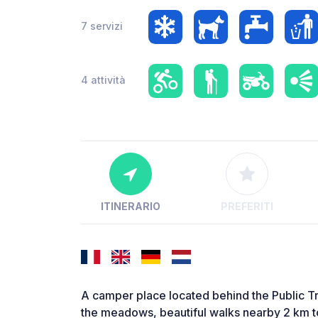
7 servizi
4 attività
ITINERARIO
PREFERITI
A camper place located behind the Public T
the meadows, beautiful walks nearby 2 km t