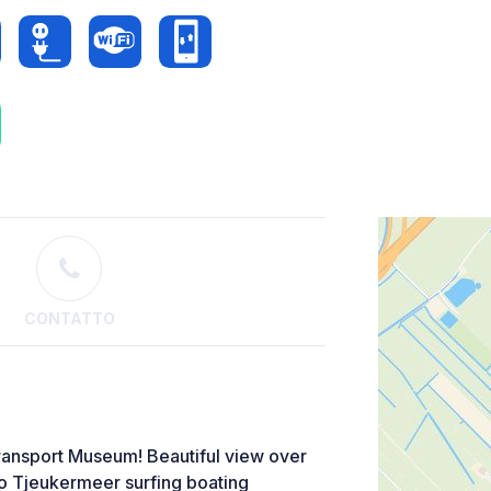
CONTATTO
ransport Museum! Beautiful view over
o Tjeukermeer surfing boating