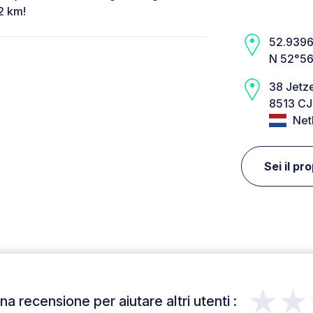
2 km!
52.9396,
N 52°56
38 Jetz
8513 CJ
Net
Sei il pr
★★
a recensione per aiutare altri utenti :