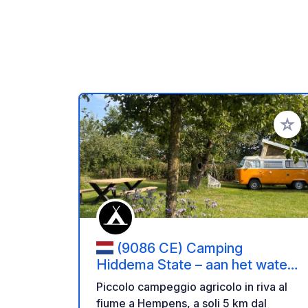
Aggiung
(9086 CE) Camping
Hiddema State – aan het water,
5 km van Leeuwarden
Piccolo campeggio agricolo in riva al
fiume a Hempens, a soli 5 km dal