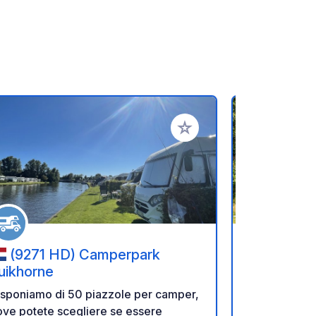
referiti
Aggiungi ai tuoi preferiti
(9271 HD) Camperpark
(7932 
uikhorne
Westerbe
isponiamo di 50 piazzole per camper,
Welcome to 
ve potete scegliere se essere
Westerbergen